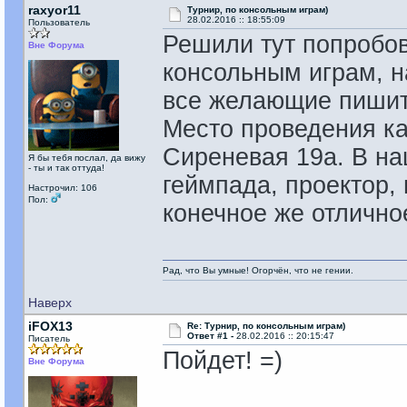
raxyor11
Турнир, по консольным играм)
28.02.2016 :: 18:55:09
Пользователь
Решили тут попробов
Вне Форума
консольным играм, на
все желающие пишит
Место проведения к
Сиреневая 19а. В на
Я бы тебя послал, да вижу
- ты и так оттуда!
геймпада, проектор, 
Настрочил: 106
Пол:
конечное же отлично
Рад, что Вы умные! Огорчён, что не гении.
Наверх
iFOX13
Re: Турнир, по консольным играм)
Ответ #1 -
28.02.2016 :: 20:15:47
Писатель
Пойдет! =)
Вне Форума