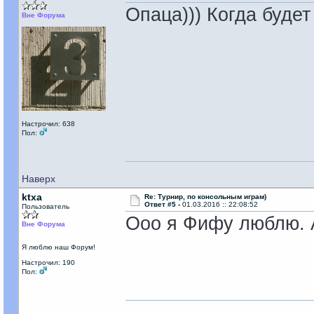
Опаца))) Когда буде
Вне Форума
Настрочил: 638
Пол:
Наверх
ktxa
Re: Турнир, по консольным играм)
Ответ #5 -
01.03.2016 :: 22:08:52
Пользователь
Ооо я Фифу люблю. А
Вне Форума
Я люблю наш Форум!
Настрочил: 190
Пол: