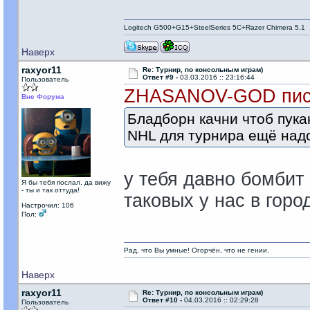
Logitech G500+G15+SteelSeries 5C+Razer Chimera 5.1
Наверх
raxyor11
Re: Турнир, по консольным играм)
Ответ #9 -
03.03.2016 :: 23:16:44
Пользователь
ZHASANOV-GOD пис
Вне Форума
Бладборн качни чтоб пука
NHL для турнира ещё над
у тебя давно бомбит
Я бы тебя послал, да вижу
- ты и так оттуда!
таковых у нас в город
Настрочил: 106
Пол:
Рад, что Вы умные! Огорчён, что не гении.
Наверх
raxyor11
Re: Турнир, по консольным играм)
Ответ #10 -
04.03.2016 :: 02:29:28
Пользователь