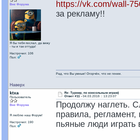
https://vk.com/wall-
Вне Форума
за рекламу!!
Я бы тебя послал, да вижу
- ты и так оттуда!
Настрочил: 106
Пол:
Рад, что Вы умные! Огорчён, что не гении.
Наверх
ktxa
Re: Турнир, по консольным играм)
Ответ #11 -
04.03.2016 :: 13:23:07
Пользователь
Продолжу наглеть. С
Вне Форума
правила, регламент, 
Я люблю наш Форум!
пьяные люди играть в
Настрочил: 190
Пол: