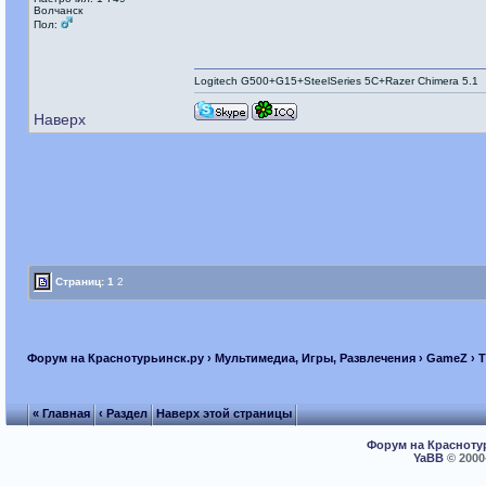
Волчанск
Пол:
Logitech G500+G15+SteelSeries 5C+Razer Chimera 5.1
Наверх
Страниц:
1
2
Форум на Краснотурьинск.ру
›
Мультимедиа, Игры, Развлечения
›
GameZ
› 
« Главная
‹ Раздел
Наверх этой страницы
Форум на Красноту
YaBB
© 2000