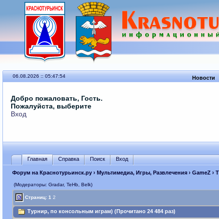
06.08.2026 :: 05:47:54
Новости
Добро пожаловать, Гость.
Пожалуйста, выберите
Вход
Главная
Справка
Поиск
Вход
Форум на Краснотурьинск.ру
›
Мультимедиа, Игры, Развлечения
›
GameZ
› 
(Модераторы: Gradar, TeHb, Belk)
Страниц:
1
2
Турнир, по консольным играм) (Прочитано 24 484 раз)