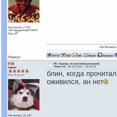
Настрочил: 4 722
140 гвардейский ОИСП
Пол:
- Die Schwarze 13 -
Наверх
FiN
Re: Турнир, по консольным играм)
Ответ #2 -
28.02.2016 :: 20:20:15
Админ
блин, когда прочитал
Вне Форума
оживился, ан нет
Настрочил: 11 147