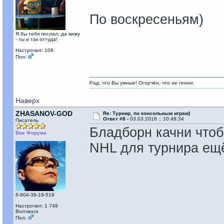
По воскресеньям)
Я бы тебя послал, да вижу
- ты и так оттуда!
Настрочил: 106
Пол:
Рад, что Вы умные! Огорчён, что не гении.
Наверх
ZHASANOV-GOD
Re: Турнир, по консольным играм)
Ответ #8 -
03.03.2016 :: 10:48:34
Писатель
Бладборн качни чтоб
Вне Форума
NHL для турнира ещ
8-904-38-19-519
Настрочил: 1 749
Волчанск
Пол: