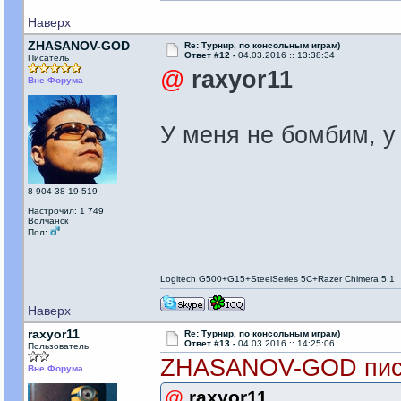
Наверх
ZHASANOV-GOD
Re: Турнир, по консольным играм)
Ответ #12 -
04.03.2016 :: 13:38:34
Писатель
@
raxyor11
Вне Форума
У меня не бомбим, у
8-904-38-19-519
Настрочил: 1 749
Волчанск
Пол:
Logitech G500+G15+SteelSeries 5C+Razer Chimera 5.1
Наверх
raxyor11
Re: Турнир, по консольным играм)
Ответ #13 -
04.03.2016 :: 14:25:06
Пользователь
ZHASANOV-GOD пис
Вне Форума
@
raxyor11