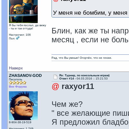
У меня не бомбим, у меня
Я бы тебя послал, да вижу
Блин, как же ты нап
- ты и так оттуда!
Настрочил: 106
месяц , если не боль
Пол:
Рад, что Вы умные! Огорчён, что не гении.
Наверх
ZHASANOV-GOD
Re: Турнир, по консольным играм)
Ответ #14 -
04.03.2016 :: 15:21:53
Писатель
@
raxyor11
Вне Форума
Чем же?
" все желающие пиши
Я предложил бладбо
8-904-38-19-519
Настрочил: 1 749