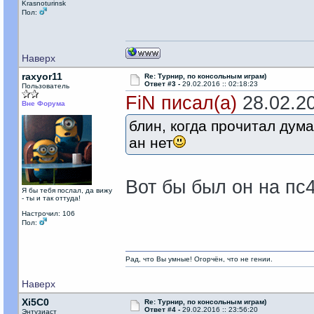
Krasnoturinsk
Пол:
Наверх
raxyor11
Re: Турнир, по консольным играм)
Ответ #3 -
29.02.2016 :: 02:18:23
Пользователь
FiN писал(а)
28.02.20
Вне Форума
блин, когда прочитал дума
ан нет
Вот бы был он на пс4
Я бы тебя послал, да вижу
- ты и так оттуда!
Настрочил: 106
Пол:
Рад, что Вы умные! Огорчён, что не гении.
Наверх
Xi5C0
Re: Турнир, по консольным играм)
Ответ #4 -
29.02.2016 :: 23:56:20
Энтузиаст