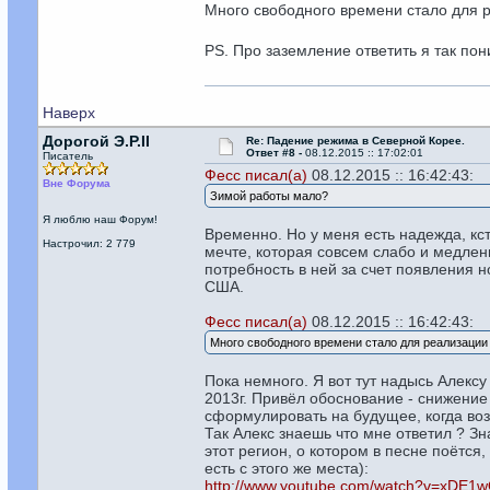
Много свободного времени стало для 
PS. Про заземление ответить я так п
Наверх
Дорогой Э.Р.II
Re: Падение режима в Северной Корее.
Ответ #8 -
08.12.2015 :: 17:02:01
Писатель
Фесс писал(а)
08.12.2015 :: 16:42:43:
Вне Форума
Зимой работы мало?
Я люблю наш Форум!
Временно. Но у меня есть надежда, кс
Настрочил: 2 779
мечте, которая совсем слабо и медлен
потребность в ней за счет появления н
США.
Фесс писал(а)
08.12.2015 :: 16:42:43:
Много свободного времени стало для реализации
Пока немного. Я вот тут надысь Алексу
2013г. Привёл обоснование - снижение
сформулировать на будущее, когда во
Так Алекс знаешь что мне ответил ? Зна
этот регион, о котором в песне поётся
есть с этого же места):
http://www.youtube.com/watch?v=xDE