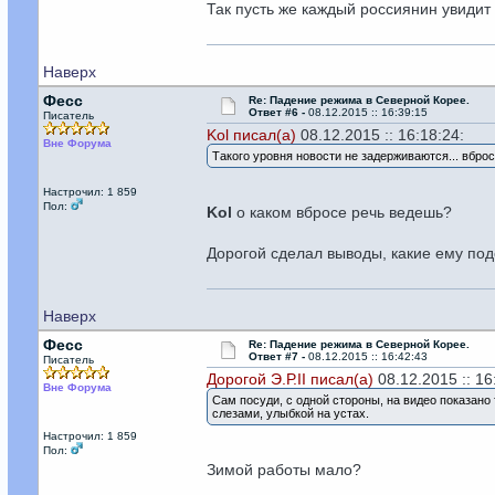
Так пусть же каждый россиянин увидит 
Наверх
Фесс
Re: Падение режима в Северной Корее.
Ответ #6 -
08.12.2015 :: 16:39:15
Писатель
Kol писал(а)
08.12.2015 :: 16:18:24:
Вне Форума
Такого уровня новости не задерживаются... вброс
Настрочил: 1 859
Пол:
Kol
о каком вбросе речь ведешь?
Дорогой сделал выводы, какие ему по
Наверх
Фесс
Re: Падение режима в Северной Корее.
Ответ #7 -
08.12.2015 :: 16:42:43
Писатель
Дорогой Э.Р.II писал(а)
08.12.2015 :: 16
Вне Форума
Сам посуди, с одной стороны, на видео показано 
слезами, улыбкой на устах.
Настрочил: 1 859
Пол:
Зимой работы мало?