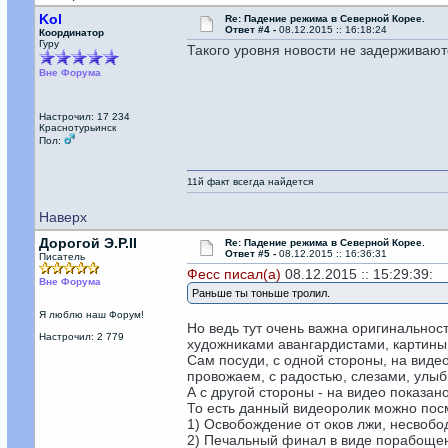
Kol
Re: Падение режима в Северной Корее.
Ответ #4 -
08.12.2015 :: 16:18:24
Координатор
Гуру
Такого уровня новости не задерживаютс
Вне Форума
Настрочил: 17 234
Краснотурьинск
Пол:
11й факт всегда найдется
Наверх
Дорогой Э.Р.II
Re: Падение режима в Северной Корее.
Ответ #5 -
08.12.2015 :: 16:36:31
Писатель
Фесс писал(а)
08.12.2015 :: 15:29:39:
Вне Форума
Раньше ты тоньше тролил.
Я люблю наш Форум!
Но ведь тут очень важна оригинальнос
Настрочил: 2 779
художниками авангардистами, картины 
Сам посуди, с одной стороны, на видео
провожаем, с радостью, слезами, улыбк
А с другой стороны - на видео показа
То есть данный видеоролик можно пос
1) Освобождение от оков лжи, несвобо
2) Печальный финал в виде порабоще