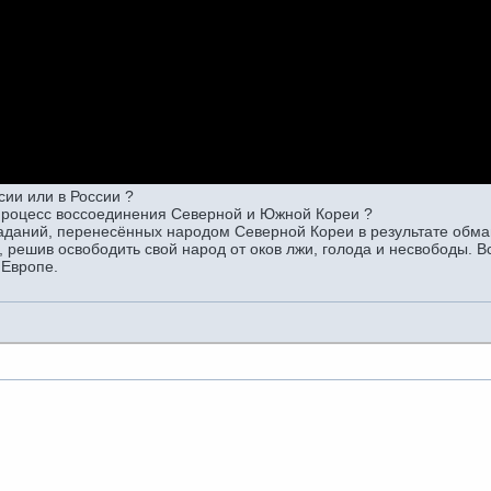
сии или в России ?
о процесс воссоединения Северной и Южной Кореи ?
траданий, перенесённых народом Северной Кореи в результате обм
решив освободить свой народ от оков лжи, голода и несвободы. Вс
 Европе.