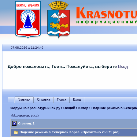
07.08.2026 :: 11:24:46
Добро пожаловать, Гость. Пожалуйста, выберите
Вход
Главная
Справка
Поиск
Вход
Форум на Краснотурьинск.ру
›
Общий
›
Юмор
› Падение режима в Северн
(Модератор: ptica)
Страниц: 1
Падение режима в Северной Корее. (Прочитано 25 571 раз)