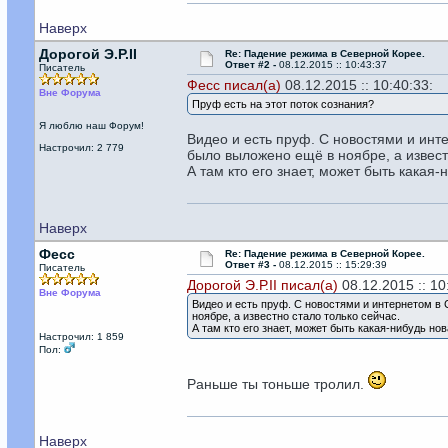
Наверх
Дорогой Э.Р.II
Re: Падение режима в Северной Корее.
Ответ #2 -
08.12.2015 :: 10:43:37
Писатель
Фесс писал(а)
08.12.2015 :: 10:40:33:
Вне Форума
Пруф есть на этот поток сознания?
Я люблю наш Форум!
Видео и есть пруф. С новостями и инт
Настрочил: 2 779
было выложено ещё в ноябре, а извест
А там кто его знает, может быть какая
Наверх
Фесс
Re: Падение режима в Северной Корее.
Ответ #3 -
08.12.2015 :: 15:29:39
Писатель
Дорогой Э.Р.II писал(а)
08.12.2015 :: 10
Вне Форума
Видео и есть пруф. С новостями и интернетом в 
ноябре, а известно стало только сейчас.
А там кто его знает, может быть какая-нибудь н
Настрочил: 1 859
Пол:
Раньше ты тоньше тролил.
Наверх