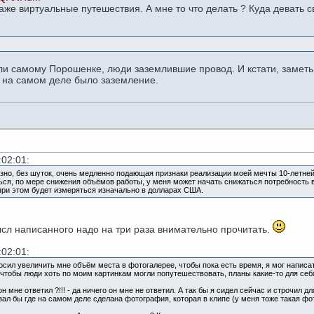
 даже виртуальные путешествия. А мне то что делать ? Куда девать
зали самому Порошенке, люди заземлившие провод. И кстати, заметь
ам на самом деле было заземление.
:02:01:
ёзно, без шуток, очень медленно подающая признаки реализации моей мечты 10-летней
ся, по мере снижения объёмов работы, у меня может начать снижаться потребность в 
 при этом будет измеряться изначально в долларах США.
сл написанного надо на три раза внимательно прочитать.
:02:01:
росил увеличить мне объём места в фотогалерее, чтобы пока есть время, я мог написат
чтобы люди хоть по моим картинкам могли попутешествовать, планы какие-то для се
 мне ответил ?!!! - да ничего он мне не ответил. А так бы я сидел сейчас и строчил дл
ал бы где на самом деле сделана фотография, которая в клипе (у меня тоже такая фот