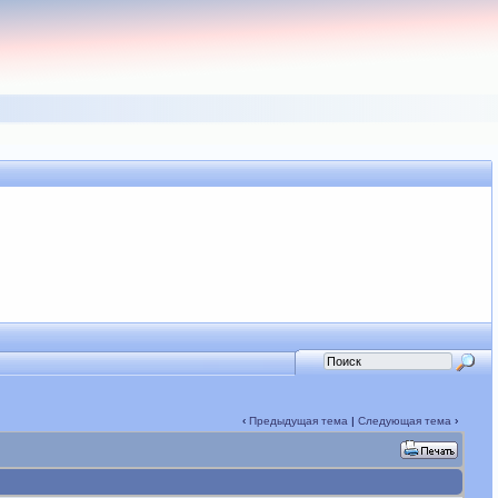
‹
Предыдущая тема
|
Следующая тема
›