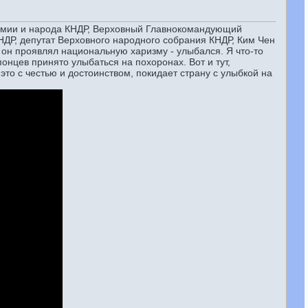
армии и народа КНДР, Верховный Главнокомандующий
ДР, депутат Верховного народного собрания КНДР, Ким Чен
а он проявлял национальную харизму - улыбался. Я что-то
понцев принято улыбаться на похоронах. Вот и тут,
то с честью и достоинством, покидает страну с улыбкой на