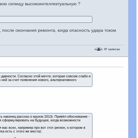
 свою силищу высокоинтеллектуальную ?
, после окончания ремонта, когда опасность удара током
IP записан
 давности. Согласно этой мечте, которая совсем слабо и
ней за счет появления нового, альтернативного
ь наконец рассказ о круизе 2013г. Привёл обоснование -
бя сформулировать на будущее, когда возможности
я вас всех, например про вот этот регион, о котором в
ка есть с этого же места):