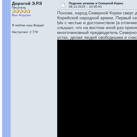
Дорогой Э.Р.II
Падение режима в Северной Корее.
08.12.2015 :: 10:30:03
Писатель
Похоже, народ Северной Кореи сверг 
Вне Форума
Корейской народной армии, Первый се
Ын с честью и достоинством (в отличие
Я люблю наш Форум!
слышал, что на востоке иной раз приня
многочиновный предводитель Северной 
Настрочил: 2 779
устах, делая людей свободными и счас