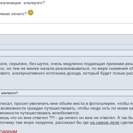
реализации альтерэго?
онимаю нечего?
тати, серьёзно, без шуток, очень медленно подающая признаки ре
но, но тем не менее начала реализовываться, по мере снижения о
ового, альтернативного источника дохода, который будет только ра
 альтерэго?
 писал, просил увеличить мне объём места в фотогалерее, чтобы по
 возможности граждан путешествовать, чтобы люди хоть по моим к
зможности путешествовать возобновятся.
ешь что он мне ответил ?!!! - да ничего он мне не ответил. А так 
, почему там море лазурное, рассказал бы где
на самом деле
сделан
1wQANHdM