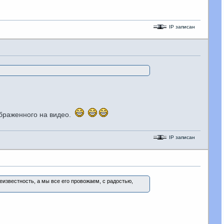
IP записан
ображенного на видео.
IP записан
неизвестность, а мы все его провожаем, с радостью,