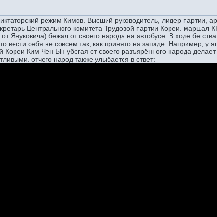
диктаторский режим Кимов. Высший руководитель, лидер партии, 
кретарь Центрального комитета Трудовой партии Кореи, маршал КН
 от Януковича) бежал от своего народа на автобусе. В ходе бегств
то вести себя не совсем так, как принято на западе. Например, у я
Кореи Ким Чен Ын убегая от своего разъярённого народа делает э
тливыми, отчего народ также улыбается в ответ: