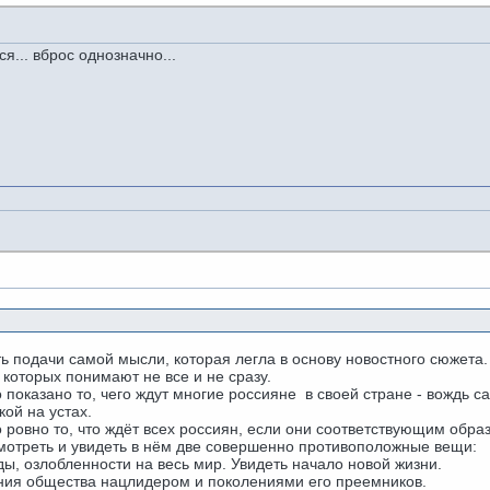
я... вброс однозначно...
ть подачи самой мысли, которая легла в основу новостного сюжета.
которых понимают не все и не сразу.
 показано то, чего ждут многие россияне в своей стране - вождь са
ой на устах.
но ровно то, что ждёт всех россиян, если они соответствующим об
мотреть и увидеть в нём две совершенно противоположные вещи:
ды, озлобленности на весь мир. Увидеть начало новой жизни.
ния общества нацлидером и поколениями его преемников.