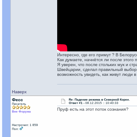
Интересно, где его примут ? В Белорус
Как думаете, начнётся ли после этог
Я уверен, что после стольких мук и с
Швейцарии, сделал правильный выбор, 
возможность увидеть, как живут люди в
Наверх
Фесс
Re: Падение режима в Северной Корее.
Ответ #1 -
08.12.2015 :: 10:40:33
Писатель
Пруф есть на этот поток сознания?
Вне Форума
Настрочил: 1 859
Пол: