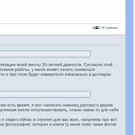
IP записан
ализации моей мечты 10-летней давности. Согласно этой
бъёмов работы, у меня может начать снижаться
сти и при этом будет измеряться изначально в долларах
ка есть время, я мог написать наконец рассказ о круизе
артинкам могли попутешествовать, планы какие-то для себя
бы я сидел сейчас и строчил для вас всех, например про вот
а фотография, которая в клипе (у меня тоже такая фотка