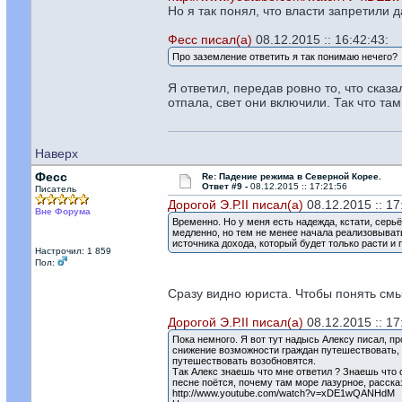
Но я так понял, что власти запретили
Фесс писал(а)
08.12.2015 :: 16:42:43:
Про заземление ответить я так понимаю нечего?
Я ответил, передав ровно то, что ска
отпала, свет они включили. Так что т
Наверх
Фесс
Re: Падение режима в Северной Корее.
Ответ #9 -
08.12.2015 :: 17:21:56
Писатель
Дорогой Э.Р.II писал(а)
08.12.2015 :: 17
Вне Форума
Временно. Но у меня есть надежда, кстати, серь
медленно, но тем не менее начала реализовывать
источника дохода, который будет только расти и
Настрочил: 1 859
Пол:
Сразу видно юриста. Чтобы понять смы
Дорогой Э.Р.II писал(а)
08.12.2015 :: 17
Пока немного. Я вот тут надысь Алексу писал, п
снижение возможности граждан путешествовать, 
путешествовать возобновятся.
Так Алекс знаешь что мне ответил ? Знаешь что он
песне поётся, почему там море лазурное, рассказ
http://www.youtube.com/watch?v=xDE1wQANHdM