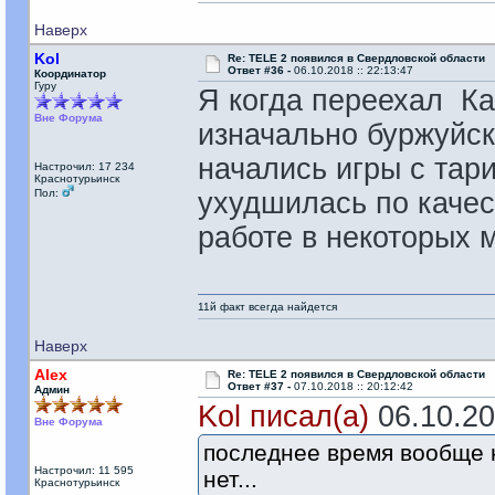
Наверх
Kol
Re: TELE 2 появился в Свердловской области
Ответ #36 -
06.10.2018 :: 22:13:47
Координатор
Гуру
Я когда переехал Ка
Вне Форума
изначально буржуйск
начались игры с тари
Настрочил: 17 234
Краснотурьинск
Пол:
ухудшилась по качес
работе в некоторых м
11й факт всегда найдется
Наверх
Alex
Re: TELE 2 появился в Свердловской области
Ответ #37 -
07.10.2018 :: 20:12:42
Админ
Kol писал(а)
06.10.201
Вне Форума
последнее время вообще н
Настрочил: 11 595
нет...
Краснотурьинск