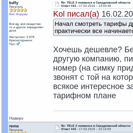
bdfy
Re: TELE 2 появился в Свердловской области
Ответ #41 -
17.02.2019 :: 13:03:36
Писатель
Kol писал(а)
16.02.201
Вне Форума
Начал смотреть тарифы дру
Всё-яд, всё-лекарство;
то и другое определяет
практически все начинает
доза
Настрочил: 3 676
Краснотурьинск
Пол:
Хочешь дешевле? Бе
другую компанию, п
номер (на симку прид
звонят с той на кото
всякое интересное з
тарифном плане
Наверх
remx
Re: TELE 2 появился в Свердловской области
Ответ #42 -
17.02.2019 :: 22:14:50
Писатель