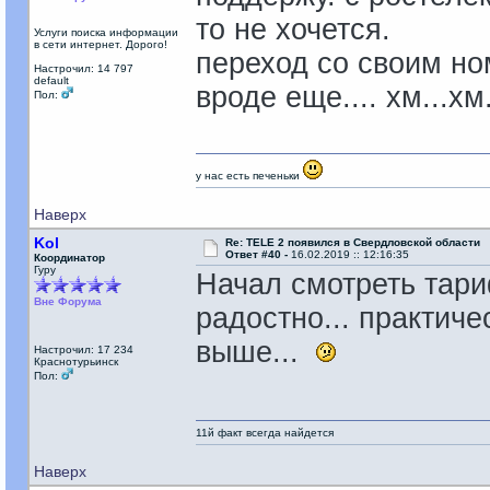
то не хочется.
Услуги поиска информации
в сети интернет. Дорого!
переход со своим ном
Настрочил: 14 797
default
вроде еще.... хм...хм.
Пол:
у нас есть печеньки
Наверх
Kol
Re: TELE 2 появился в Свердловской области
Ответ #40 -
16.02.2019 :: 12:16:35
Координатор
Гуру
Начал смотреть тари
Вне Форума
радостно... практиче
выше...
Настрочил: 17 234
Краснотурьинск
Пол:
11й факт всегда найдется
Наверх