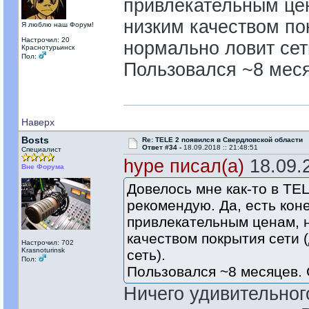
привлекательным цен
низким качеством пок
Я люблю наш Форум!
Настрочил: 20
нормально ловит сет
Краснотурьинск
Пол:
Пользовался ~8 меся
Наверх
Bosts
Re: TELE 2 появился в Свердловской области
Ответ #34 -
18.09.2018 :: 21:48:51
Специалист
hype писал(а)
18.09.2
Вне Форума
Довелось мне как-то в TEL
рекомендую. Да, есть кон
привлекательным ценам, н
качеством покрытия сети 
Настрочил: 702
Krasnoturinsk
сеть).
Пол:
Пользовался ~8 месяцев. 
Ничего удивительного