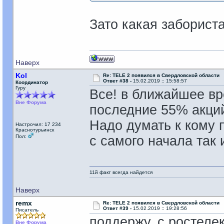
Зато какая заборист
Наверх
Kol
Re: TELE 2 появился в Свердловской области
Ответ #38 -
15.02.2019 :: 15:58:57
Координатор
Гуру
Все! в ближайшее вр
Вне Форума
последние 55% акци
Надо думать к кому 
Настрочил: 17 234
Краснотурьинск
Пол:
с самого начала так и
11й факт всегда найдется
Наверх
remx
Re: TELE 2 появился в Свердловской области
Ответ #39 -
15.02.2019 :: 19:28:56
Писатель
поддержу. с ростеле
Вне Форума