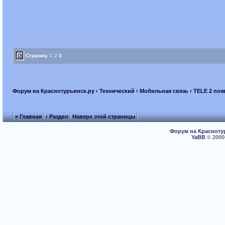
Страниц:
1
2
3
Форум на Краснотурьинск.ру
›
Технический
›
Мобильная связь
› TELE 2 по
« Главная
‹ Раздел
Наверх этой страницы
Форум на Красноту
YaBB
© 2000