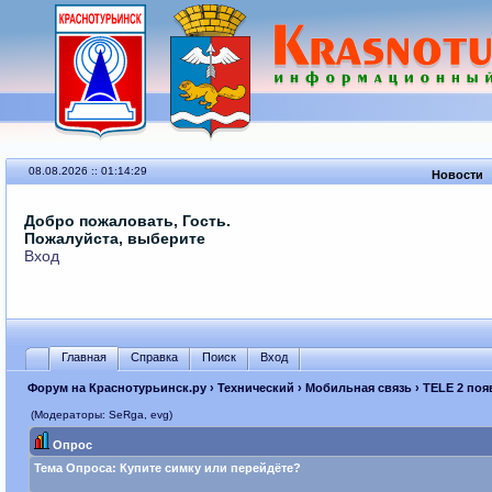
08.08.2026 :: 01:14:29
Новости
Добро пожаловать, Гость.
Пожалуйста, выберите
Вход
Главная
Справка
Поиск
Вход
Форум на Краснотурьинск.ру
›
Технический
›
Мобильная связь
› TELE 2 по
(Модераторы: SeRga, evg)
Опрос
Тема Опроса:
Купите симку или перейдёте?