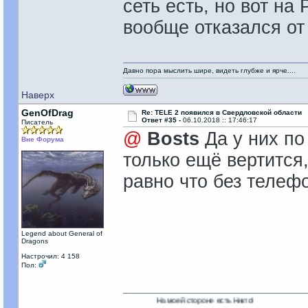
сеть есть, но вот на
вообще отказался от
Давно пора мыслить шире, видеть глубже и ярче....
Наверх
GenOfDrag
Re: TELE 2 появился в Свердловской области
Ответ #35 -
06.10.2018 :: 17:46:17
Писатель
@
Bosts
Да у них по
Вне Форума
только ещё вертится
равно что без телеф
Legend about General of
Dragons
Настрочил: 4 158
Пол:
На моей стороне есть Никто!