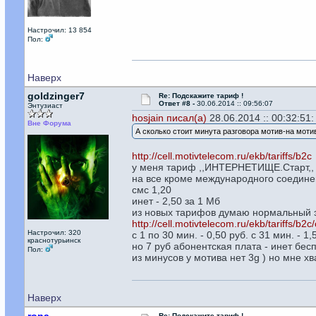
Настрочил: 13 854
Пол:
Наверх
goldzinger7
Re: Подскажите тариф !
Ответ #8 -
30.06.2014 :: 09:56:07
Энтузиаст
hosjain писал(а)
28.06.2014 :: 00:32:51:
Вне Форума
А сколько стоит минута разговора мотив-на мот
http://cell.motivtelecom.ru/ekb/tariffs/b2c
у меня тариф ,,ИНТЕРНЕТИЩЕ.Старт,, 
на все кроме международного соединен
смс 1,20
инет - 2,50 за 1 Мб
из новых тарифов думаю нормальный 
http://cell.motivtelecom.ru/ekb/tariffs/b2
Настрочил: 320
с 1 по 30 мин. - 0,50 руб. с 31 мин. - 1,
краснотурьинск
но 7 руб абонентская плата - инет бе
Пол:
из минусов у мотива нет 3g ) но мне хв
Наверх
Re: Подскажите тариф !