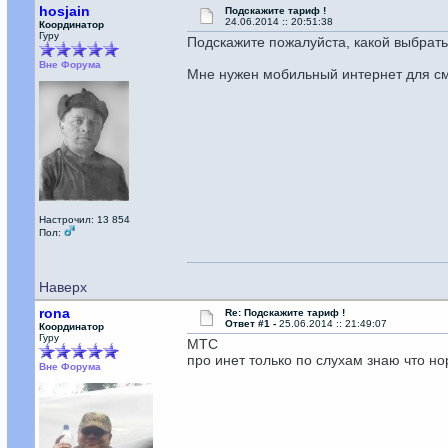
hosjain
Подскажите тариф !
24.06.2014 :: 20:51:38
Координатор
Гуру
Подскажите пожалуйста, какой выбрать
Вне Форума
Мне нужен мобильный интернет для сма
Настрочил: 13 854
Пол:
Наверх
rona
Re: Подскажите тариф !
Ответ #1 -
25.06.2014 :: 21:49:07
Координатор
Гуру
МТС
про инет только по слухам знаю что но
Вне Форума