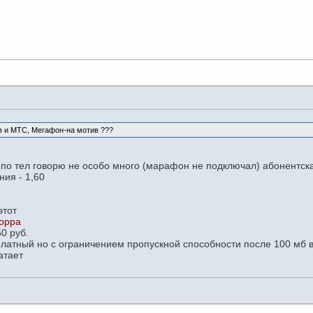
ив и МТС, Мегафон-на мотив ???
по тел говорю не особо много (марафон не подключал) абонентска
ия - 1,60
этот
c/oppa
50 руб.
сплатный но с ограничением пропускной способности после 100 мб в
атает