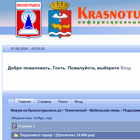
07.08.2026 :: 03:55:30
Добро пожаловать, Гость. Пожалуйста, выберите
Вход
Главная
Справка
Поиск
Вход
Форум на Краснотурьинск.ру
›
Технический
›
Мобильная связь
› Подскажи
(Модераторы: SeRga, evg)
Страниц: 1
Подскажите тариф ! (Прочитано 19 658 раз)