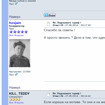
Между небом и землёй
Пол:
Наверх
hosjain
Re: Подскажите тариф !
Ответ #5 -
27.06.2014 :: 00:17:26
Координатор
Гуру
Спасибо за советы !
Вне Форума
А просто звонить ? Дело в том, что оди
Настрочил: 13 854
Пол:
Наверх
KILL_TEDDY
Re: Подскажите тариф !
Ответ #6 -
27.06.2014 :: 08:14:42
Специалист
Если кореша на мотиве. То они и на м
Вне Форума