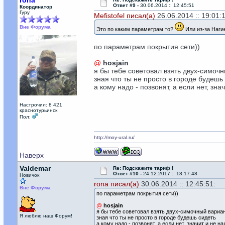
rona
Ответ #9 -
30.06.2014 :: 12:45:51
Координатор
Гуру
Mefistofel писал(а)
26.06.2014 :: 19:01:
Вне Форума
Это по каким параметрам то?
Или из-за Нагие
по параметрам покрытия сети))
@
hosjain
я бы тебе советовал взять двух-симоч
зная что ты не просто в городе будешь
а кому надо - позвонят, а если нет, зна
Настрочил: 8 421
краснотурьинск
Пол:
http://moy-ural.ru/
Наверх
Valdemar
Re: Подскажите тариф !
Ответ #10 -
24.12.2017 :: 18:17:48
Новичок
rona писал(а)
30.06.2014 :: 12:45:51:
Вне Форума
по параметрам покрытия сети))
@
hosjain
я бы тебе советовал взять двух-симочный вариа
Я люблю наш Форум!
зная что ты не просто в городе будешь сидеть
а кому надо - позвонят, а если нет, значит и не н