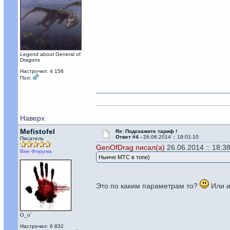
Legend about General of
Dragons
Настрочил: 4 158
Пол:
Наверх
Mefistofel
Re: Подскажите тариф !
Ответ #4 -
26.06.2014 :: 19:01:10
Писатель
GenOfDrag писал(а)
26.06.2014 :: 18:38
Вне Форума
Нынче МТС в топе)
Это по каким параметрам то?
Или и
О_о`
Настрочил: 6 832