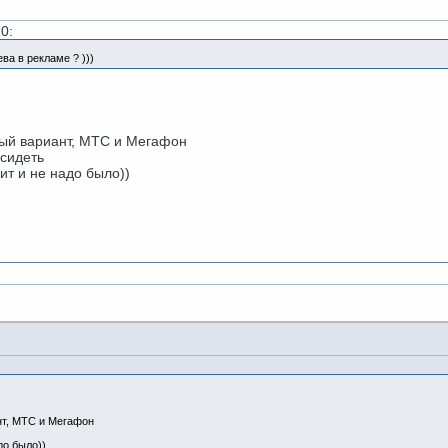
10:
ва в рекламе ? )))
ный вариант, МТС и Мегафон
 сидеть
чит и не надо было))
нт, МТС и Мегафон
адо было))