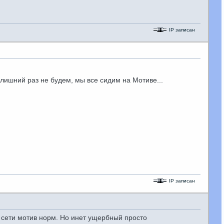
IP записан
ь лишний раз не будем, мы все сидим на Мотиве...
IP записан
 сети мотив норм. Но инет ущербный просто