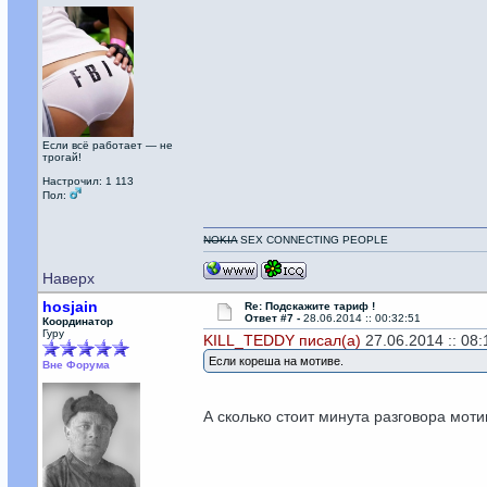
Если всё работает — не
трогай!
Настрочил: 1 113
Пол:
NOKIA
SEX CONNECTING PEOPLE
Наверх
hosjain
Re: Подскажите тариф !
Ответ #7 -
28.06.2014 :: 00:32:51
Координатор
Гуру
KILL_TEDDY писал(а)
27.06.2014 :: 08:
Если кореша на мотиве.
Вне Форума
А сколько стоит минута разговора мот