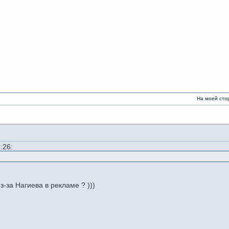
На моей стороне есть Ни
:26:
з-за Нагиева в рекламе ? )))