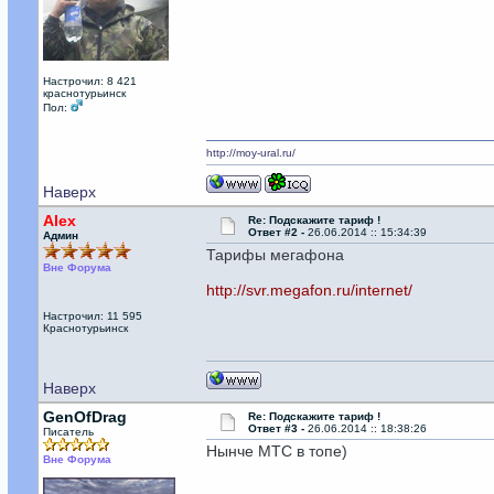
Настрочил: 8 421
краснотурьинск
Пол:
http://moy-ural.ru/
Наверх
Alex
Re: Подскажите тариф !
Ответ #2 -
26.06.2014 :: 15:34:39
Админ
Тарифы мегафона
Вне Форума
http://svr.megafon.ru/internet/
Настрочил: 11 595
Краснотурьинск
Наверх
GenOfDrag
Re: Подскажите тариф !
Ответ #3 -
26.06.2014 :: 18:38:26
Писатель
Нынче МТС в топе)
Вне Форума