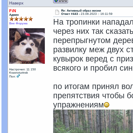
Наверх
FiN
Re: Активный образ жизни
Ответ #443 -
23.08.2023 :: 16:11:59
Админ
На тропинки нападал
Вне Форума
через них так сказат
перепрыгнутом дере
развилку меж двух с
кувырок веред с при
всякого и пробил си
Настрочил: 11 150
Krasnoturinsk
Пол:
по итогам принял во
препятствия чтобы 
упражнениям