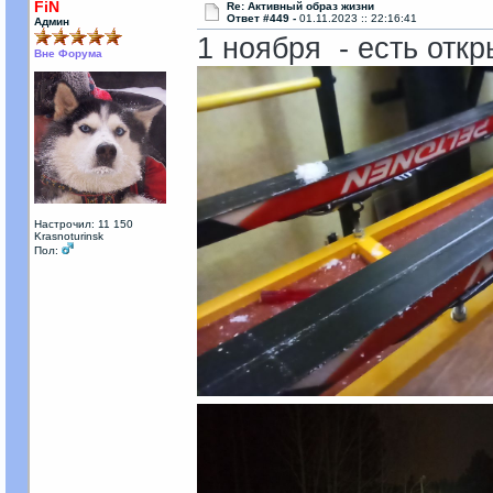
FiN
Re: Активный образ жизни
Ответ #449 -
01.11.2023 :: 22:16:41
Админ
1 ноября - есть откр
Вне Форума
Настрочил: 11 150
Krasnoturinsk
Пол: