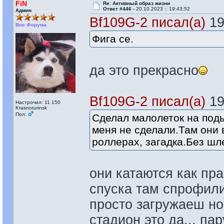
FiN
Re: Активный образ жизни
Ответ #446 -
20.10.2023 :: 19:43:52
Админ
Bf109G-2 писал(а)
19
Вне Форума
Фига се.
да это прекрасно
Bf109G-2 писал(а)
19
Настрочил: 11 150
Krasnoturinsk
Пол:
Сделал малолеток на подь
меня не сделали.Там они 
роллерах, загадка.Без ш
они катаются как пр
спуска там спрофил
просто загружаеш но
стадион это да... п