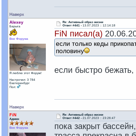
Наверх
Alexey
Re: Активный образ жизни
Ответ #441 -
13.07.2023 :: 12:14:18
Барыга
FiN писал(а)
20.06.20
Вне Форума
если только кеды прикопа
половину
если быстро бежать,
Я люблю этот Форум!
Настрочил: 3 784
Екатеринбург
Пол:
Наверх
FiN
Re: Активный образ жизни
Ответ #442 -
21.07.2023 :: 23:26:47
Админ
пока закрыт бассейн
Вне Форума
трасса прекрасна в б