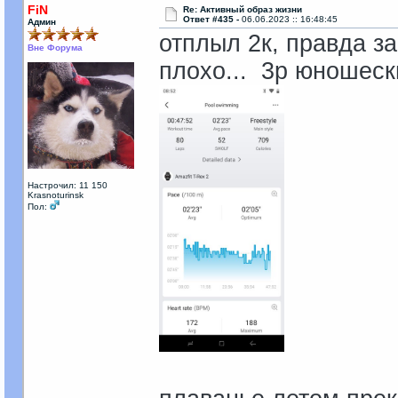
FiN
Re: Активный образ жизни
Ответ #435 -
06.06.2023 :: 16:48:45
Админ
отплыл 2к, правда за
Вне Форума
плохо... 3р юношеск
Настрочил: 11 150
Krasnoturinsk
Пол: