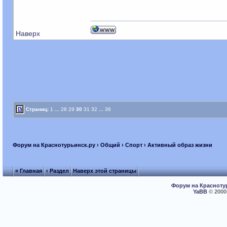
Наверх
Страниц:
1
...
28
29
30
31
32
...
36
Форум на Краснотурьинск.ру
›
Общий
›
Спорт
› Активный образ жизни
« Главная
‹ Раздел
Наверх этой страницы
Форум на Красноту
YaBB
© 2000