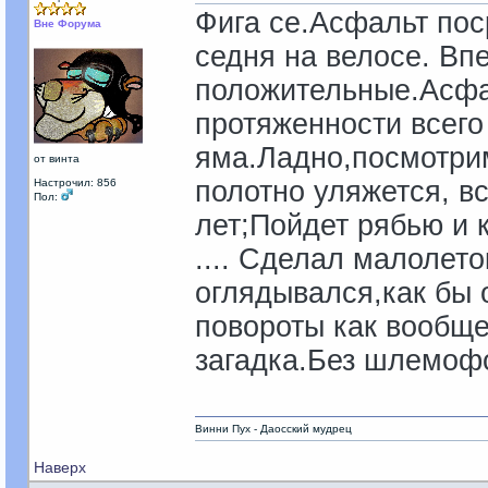
Фига се.Асфальт пос
Вне Форума
седня на велосе. Вп
положительные.Асфа
протяженности всего
яма.Ладно,посмотрим,
от винта
полотно уляжется, в
Настрочил: 856
Пол:
лет;Пойдет рябью и 
.... Сделал малолет
оглядывался,как бы 
повороты как вообще
загадка.Без шлемоф
Винни Пух - Даосский мудрец
Наверх