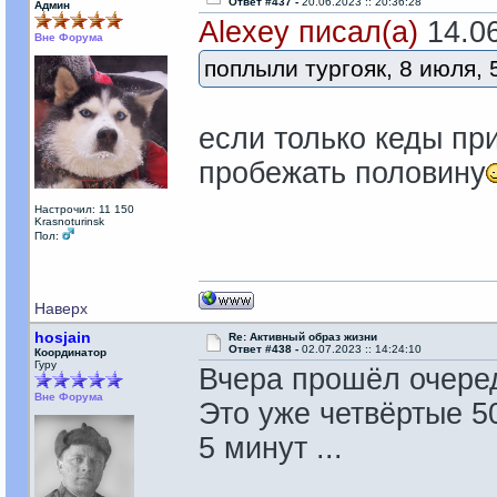
Ответ #437 -
20.06.2023 :: 20:36:28
Админ
Alexey писал(а)
14.06
Вне Форума
поплыли тургояк, 8 июля, 
если только кеды при
пробежать половину
Настрочил: 11 150
Krasnoturinsk
Пол:
Наверх
hosjain
Re: Активный образ жизни
Ответ #438 -
02.07.2023 :: 14:24:10
Координатор
Гуру
Вчера прошёл очере
Вне Форума
Это уже четвёртые 50 
5 минут ...