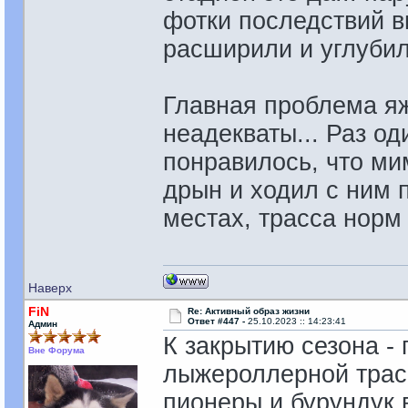
фотки последствий вы
расширили и углуби
Главная проблема я
неадекваты... Раз о
понравилось, что ми
дрын и ходил с ним п
местах, трасса норм
Наверх
FiN
Re: Активный образ жизни
Ответ #447 -
25.10.2023 :: 14:23:41
Админ
К закрытию сезона -
Вне Форума
лыжероллерной трас
пионеры и бурундук 