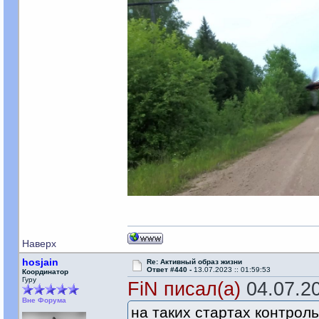
Наверх
hosjain
Re: Активный образ жизни
Ответ #440 -
13.07.2023 :: 01:59:53
Координатор
Гуру
FiN писал(а)
04.07.20
Вне Форума
на таких стартах контрол