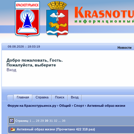
09.08.2026 :: 18:03:19
Новости
Добро пожаловать, Гость.
Пожалуйста, выберите
Вход
Главная
Справка
Поиск
Вход
Форум на Краснотурьинск.ру
›
Общий
›
Спорт
› Активный образ жизни
Страниц:
1
...
28
29
30
31
32
...
36
Активный образ жизни (Прочитано 422 318 раз)