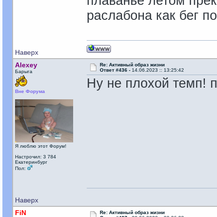
плаванье летом прекр
раслабона как бег пок
Наверх
Alexey
Re: Активный образ жизни
Ответ #436 -
14.06.2023 :: 13:25:42
Барыга
Ну не плохой темп! 
Вне Форума
Я люблю этот Форум!
Настрочил: 3 784
Екатеринбург
Пол:
Наверх
FiN
Re: Активный образ жизни