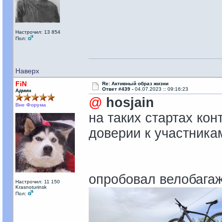
Настрочил: 13 854
Пол:
Наверх
FiN
Re: Активный образ жизни
Ответ #439 -
04.07.2023 :: 09:16:23
Админ
@
hosjain
Вне Форума
на таких стартах ко
доверии к участника
опробовал велобагаж
Настрочил: 11 150
Krasnoturinsk
Пол: