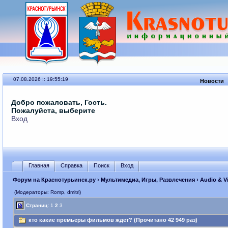
07.08.2026 :: 19:55:19
Новости
Добро пожаловать, Гость.
Пожалуйста, выберите
Вход
Главная
Справка
Поиск
Вход
Форум на Краснотурьинск.ру
›
Мультимедиа, Игры, Развлечения
›
Audio & V
(Модераторы: Romp, dmitri)
Страниц:
1
2
3
кто какие премьеры фильмов ждет? (Прочитано 42 949 раз)