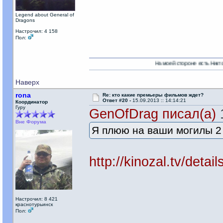
Legend about General of
Dragons
Настрочил: 4 158
Пол:
На моей стороне есть Никто!
Наверх
rona
Re: кто какие премьеры фильмов ждет?
Ответ #20 -
15.09.2013 :: 14:14:21
Координатор
Гуру
GenOfDrag писал(а)
1
Вне Форума
Я плюю на ваши могилы 2
http://kinozal.tv/deta
Настрочил: 8 421
краснотурьинск
Пол: