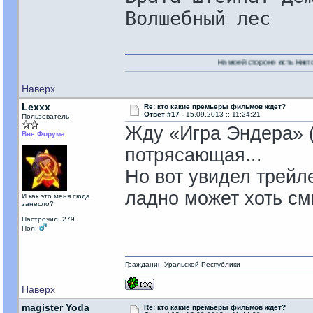
Волшебный лес
На моей стороне есть Никто!
Наверх
Lexxx
Re: кто какие премьеры фильмов ждет?
Ответ #17 -
15.09.2013 :: 11:24:21
Пользователь
Жду «Игра Эндера» (а
Вне Форума
потрясающая...
Но вот увидел трейле
ладно может хоть см
И как это меня сюда
занесло?
Настрочил: 279
Пол:
Гражданин Уральской Республики
Наверх
magister Yoda
Re: кто какие премьеры фильмов ждет?