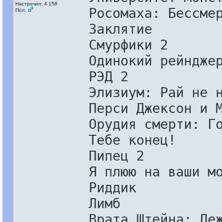
Настрочил: 4 158
Росомаха: Бессме
Пол:
Заклятие
Смурфики 2
Одинокий рейндже
РЭД 2
Элизиум: Рай не 
Перси Джексон и 
Орудия смерти: Г
Тебе конец!
Пипец 2
Я плюю на ваши м
Риддик
Лимб
Врата Штейна: Де