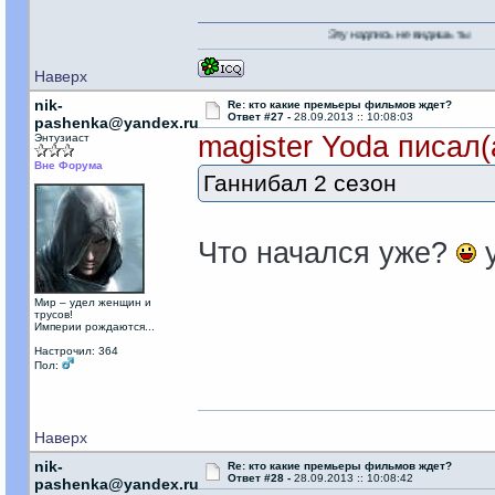
Эту надпись не видишь ты
Наверх
nik-
Re: кто какие премьеры фильмов ждет?
Ответ #27 -
28.09.2013 :: 10:08:03
pashenka@yandex.ru
magister Yoda писал(
Энтузиаст
Вне Форума
Ганнибал 2 сезон
Что начался уже?
у
Мир – удел женщин и
трусов!
Империи рождаются...
Настрочил: 364
Пол:
Наверх
nik-
Re: кто какие премьеры фильмов ждет?
Ответ #28 -
28.09.2013 :: 10:08:42
pashenka@yandex.ru