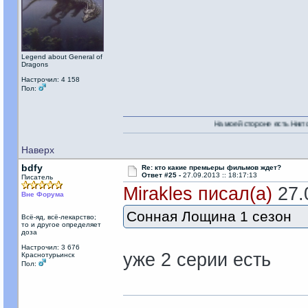
Legend about General of
Dragons
Настрочил: 4 158
Пол:
На моей стороне есть Никто!
Наверх
bdfy
Re: кто какие премьеры фильмов ждет?
Ответ #25 -
27.09.2013 :: 18:17:13
Писатель
Mirakles писал(а)
27.0
Вне Форума
Сонная Лощина 1 сезон
Всё-яд, всё-лекарство;
то и другое определяет
доза
Настрочил: 3 676
уже 2 серии есть
Краснотурьинск
Пол: