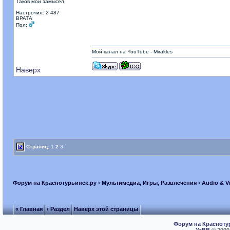
Таков мой замысел
Настрочил: 2 487
ВРАТА
Пол:
Мой канал на YouTube - Mirakles
Наверх
Страниц:
1
2
3
Форум на Краснотурьинск.ру
›
Мультимедиа, Игры, Развлечения
›
Audio & V
« Главная
‹ Раздел
Наверх этой страницы
Форум на Красноту