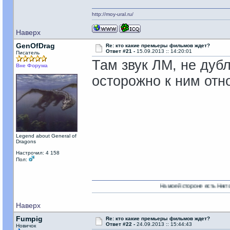
http://moy-ural.ru/
Наверх
GenOfDrag
Re: кто какие премьеры фильмов ждет?
Ответ #21 -
15.09.2013 :: 14:20:01
Писатель
Там звук ЛМ, не дуб
Вне Форума
осторожно к ним отн
Legend about General of
Dragons
Настрочил: 4 158
Пол:
На моей стороне есть Никто!
Наверх
Fumpig
Re: кто какие премьеры фильмов ждет?
Ответ #22 -
24.09.2013 :: 15:44:43
Новичок