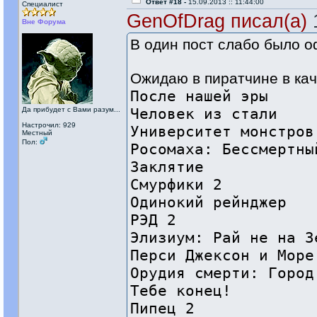
Ответ #18 -
15.09.2013 :: 11:44:00
Специалист
GenOfDrag писал(а)
1
Вне Форума
В один пост слабо было о
Ожидаю в пиратчине в ка
После нашей эры
Человек из стали
Да прибудет с Вами разум...
Настрочил: 929
Университет монстров
Местный
Пол:
Росомаха: Бессмертны
Заклятие
Смурфики 2
Одинокий рейнджер
РЭД 2
Элизиум: Рай не на З
Перси Джексон и Море
Орудия смерти: Город
Тебе конец!
Пипец 2