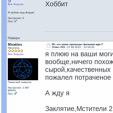
Хоббит
Вне Форума
Я люблю наш Форум!
Настрочил: 4
Пол:
Наверх
Mirakles
Re: кто какие премьеры фильмов ждет?
Ответ #23 -
27.09.2013 :: 13:18:20
Писатель
я плюю на ваши моги
Вне Форума
вообще,ничего похож
сырой,качественных п
пожалел потраченое
Таков мой замысел
Настрочил: 2 487
ВРАТА
А жду я
Пол:
Заклятие,Мстители 