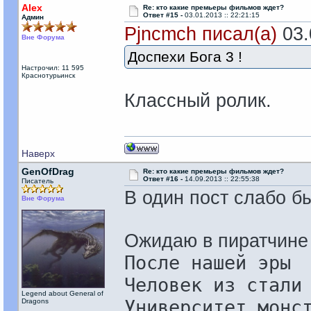
Alex
Re: кто какие премьеры фильмов ждет?
Ответ #15 -
03.01.2013 :: 22:21:15
Админ
Pjncmch писал(а)
03.
Вне Форума
Доспехи Бога 3 !
Настрочил: 11 595
Краснотурьинск
Классный ролик.
Наверх
GenOfDrag
Re: кто какие премьеры фильмов ждет?
Ответ #16 -
14.09.2013 :: 22:55:38
Писатель
В один пост слабо б
Вне Форума
Ожидаю в пиратчине 
После нашей эры
Человек из стали
Legend about General of
Университет монс
Dragons