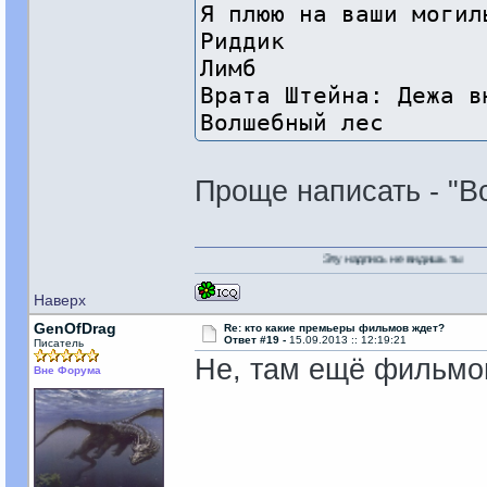
Я плюю на ваши могил
Риддик
Лимб
Врата Штейна: Дежа в
Волшебный лес
Проще написать - "В
Эту надпись не видишь ты
Наверх
GenOfDrag
Re: кто какие премьеры фильмов ждет?
Ответ #19 -
15.09.2013 :: 12:19:21
Писатель
Не, там ещё фильмов
Вне Форума