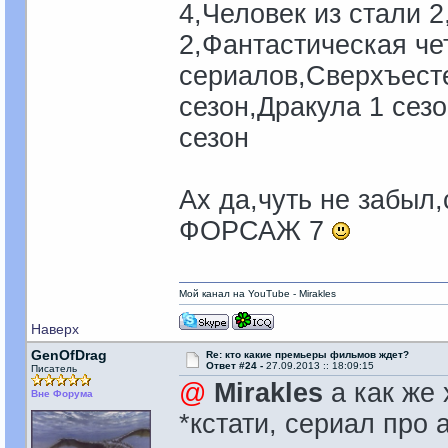
4,Человек из стали 
2,Фантастическая че
сериалов,Сверхъесте
сезон,Дракула 1 сез
сезон
Ах да,чуть не забыл
ФОРСАЖ 7
Мой канал на YouTube - Mirakles
Наверх
GenOfDrag
Re: кто какие премьеры фильмов ждет?
Ответ #24 -
27.09.2013 :: 18:09:15
Писатель
@
Mirakles
а как же 
Вне Форума
*кстати, сериал про 