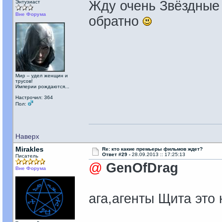
Жду очень Звёздные 
Энтузиаст
Вне Форума
обратно
Мир – удел женщин и
трусов!
Империи рождаются...
Настрочил: 364
Пол:
Наверх
Mirakles
Re: кто какие премьеры фильмов ждет?
Ответ #29 -
28.09.2013 :: 17:25:13
Писатель
@
GenOfDrag
Вне Форума
ага,агенты Щита эт