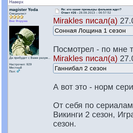
Наверх
magister Yoda
Re: кто какие премьеры фильмов ждет?
Ответ #26 -
28.09.2013 :: 06:57:52
Специалист
Mirakles писал(а)
27.0
Вне Форума
Сонная Лощина 1 сезон
Посмотрел - по мне т
Mirakles писал(а)
27.0
Да прибудет с Вами разум...
Настрочил: 929
Ганнибал 2 сезон
Местный
Пол:
А вот это - норм сер
От себя по сериалам
Викинги 2 сезон, Игр
сезон.