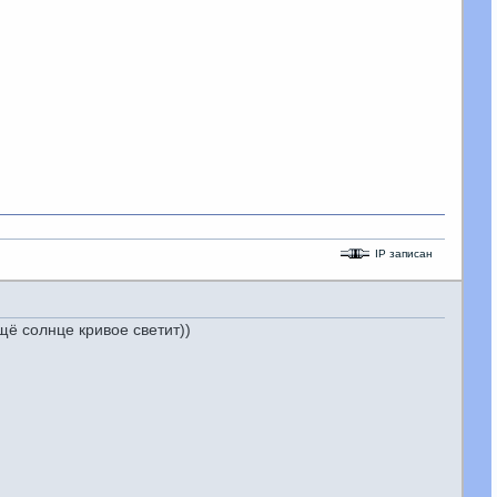
IP записан
щё солнце кривое светит))