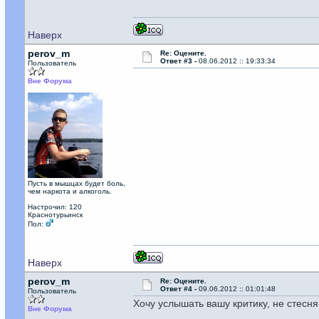
Наверх
perov_m
Re: Оцените.
Ответ #3 -
08.06.2012 :: 19:33:34
Пользователь
Вне Форума
Пусть в мышцах будет боль,
чем наркота и алкоголь.
Настрочил: 120
Краснотурьинск
Пол:
Наверх
perov_m
Re: Оцените.
Ответ #4 -
09.06.2012 :: 01:01:48
Пользователь
Хочу услышать вашу критику, не стесня
Вне Форума