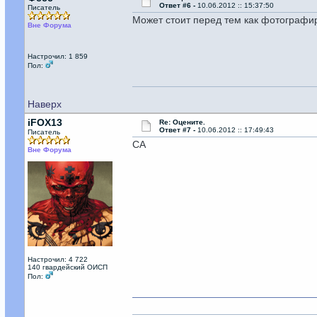
Ответ #6 -
10.06.2012 :: 15:37:50
Писатель
Может стоит перед тем как фотографи
Вне Форума
Настрочил: 1 859
Пол:
Наверх
iFOX13
Re: Оцените.
Ответ #7 -
10.06.2012 :: 17:49:43
Писатель
СА
Вне Форума
Настрочил: 4 722
140 гвардейский ОИСП
Пол: