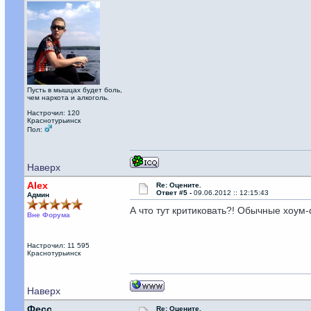
Пусть в мышцах будет боль,
чем наркота и алкоголь.
Настрочил: 120
Краснотурьинск
Пол:
Наверх
Alex
Re: Оцените.
Ответ #5 -
09.06.2012 :: 12:15:43
Админ
А что тут критиковать?! Обычные хоум
Вне Форума
Настрочил: 11 595
Краснотурьинск
Наверх
Фесс
Re: Оцените.