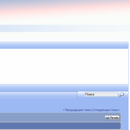
‹
Предыдущая тема
|
Следующая тема
›