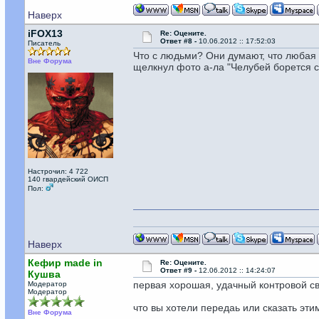
Наверх
iFOX13
Re: Оцените.
Ответ #8 -
10.06.2012 :: 17:52:03
Писатель
Что с людьми? Они думают, что любая 
Вне Форума
щелкнул фото а-ла "Челубей борется с
Настрочил: 4 722
140 гвардейский ОИСП
Пол:
Наверх
Кефир made in
Re: Оцените.
Ответ #9 -
12.06.2012 :: 14:24:07
Кушва
первая хорошая, удачный контровой св
Модератор
Модератор
что вы хотели передаь или сказать эт
Вне Форума