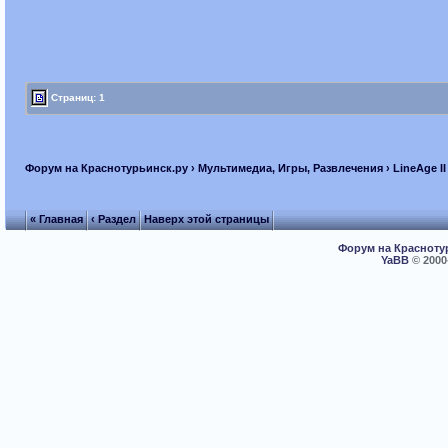
Страниц: 1
Форум на Краснотурьинск.ру
›
Мультимедиа, Игры, Развлечения
›
LineAge II
« Главная
‹ Раздел
Наверх этой страницы
Форум на Красноту
YaBB
© 2000