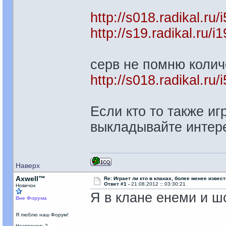
http://s018.radikal.r
http://s19.radikal.ru
серв не помню колич
http://s018.radikal.ru
Если кто то также иг
выкладывайте интере
Наверх
Axwell™
Re: Играет ли кто в кланах, более менее извес
Ответ #1 -
21.08.2012 :: 03:30:21
Новичок
Я в клане енеми и ш
Вне Форума
Я люблю наш Форум!
Настрочил: 2