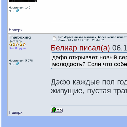
Настрочил: 140
Пол:
Наверх
Thaiboxing
Re: Играет ли кто в кланах, более менее извес
Ответ #6 -
18.11.2012 :: 20:44:52
Писатель
Белиар писал(а)
06.1
Вне Форума
дефо открывает новый сер
Настрочил: 5 078
молодость? Если что собе
Пол:
Дэфо каждые пол года
живущие, пустая тра
Наверх