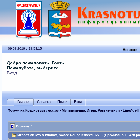
09.08.2026 :: 18:53:15
Новости
Добро пожаловать, Гость.
Пожалуйста, выберите
Вход
Главная
Справка
Поиск
Вход
Форум на Краснотурьинск.ру
›
Мультимедиа, Игры, Развлечения
›
LineAge II
Страниц: 1
Играет ли кто в кланах, более менее известных?) (Прочитано 16 478 ра