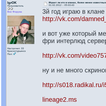
IgrOK
Играет ли кто в кланах, более менее известных
01.02.2012 :: 05:03:43
Пользователь
3й год играю в клан
Вне Форума
http://vk.com/damned
и вот уже который м
фри интерлюд серв
Настрочил: 33
Краснотурьинск
http://vk.com/video
Пол:
ну и не много скрино
http://s018.radikal.ru
lineage2.ms