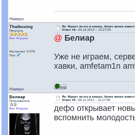
Наверх
Thaiboxing
Re: Играет ли кто в кланах, более менее извес
Ответ #4 -
04.10.2012 :: 15:27:05
Писатель
@
Белиар
Вне Форума
Настрочил: 5 078
Уже не играем, серв
Пол:
хавки, amfetam1n amf
Наверх
Белиар
Re: Играет ли кто в кланах, более менее извес
Ответ #5 -
06.11.2012 :: 11:17:06
Пользователь
дефо открывает новы
Вне Форума
вспомнить молодость