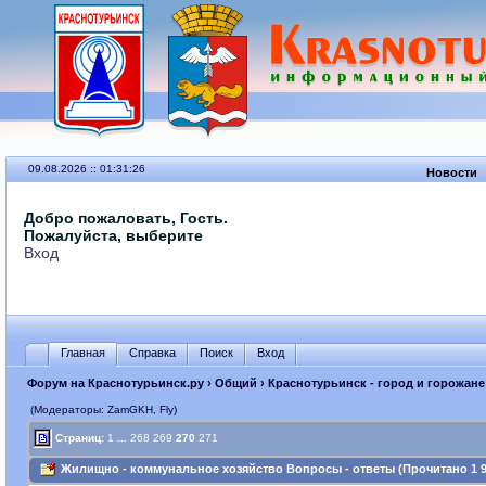
09.08.2026 :: 01:31:26
Новости
Добро пожаловать, Гость.
Пожалуйста, выберите
Вход
Главная
Справка
Поиск
Вход
Форум на Краснотурьинск.ру
›
Общий
›
Краснотурьинск - город и горожане
(Модераторы: ZamGKH, Fly)
Страниц:
1
...
268
269
270
271
Жилищно - коммунальное хозяйство Вопросы - ответы (Прочитано 1 94