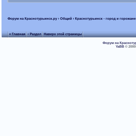
Форум на Краснотурьинск.ру
›
Общий
›
Краснотурьинск - город и горожане
« Главная
‹ Раздел
Наверх этой страницы
Форум на Красноту
YaBB
© 2000