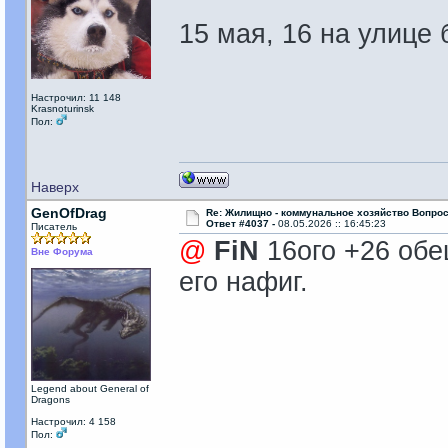
15 мая, 16 на улице 
Настрочил: 11 148
Krasnoturinsk
Пол:
Наверх
GenOfDrag
Re: Жилищно - коммунальное хозяйство Вопрос
Ответ #4037 -
08.05.2026 :: 16:45:23
Писатель
@
FiN
16ого +26 обе
Вне Форума
его нафиг.
Legend about General of
Dragons
Настрочил: 4 158
Пол: