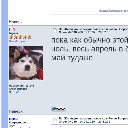
На моей стороне есть Никто!
Наверх
FiN
Re: Жилищно - коммунальное хозяйство Вопрос
Ответ #4038 -
09.05.2026 :: 20:52:36
Админ
пока как обычно это
Вне Форума
ноль, весь апрель в 
май тудаже
Настрочил: 11 148
Krasnoturinsk
Пол:
Наверх
rona
Re: Жилищно - коммунальное хозяйство Вопрос
Ответ #4039 -
14.05.2026 :: 20:31:51
Координатор
Гуру