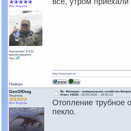
всё, утром приехали
Вне Форума
Настрочил: 8 421
краснотурьинск
Пол:
http://moy-ural.ru/
Наверх
GenOfDrag
Re: Жилищно - коммунальное хозяйство Вопрос
Ответ #4040 -
15.05.2026 :: 18:52:14
Писатель
Отопление трубное о
Вне Форума
пекло.