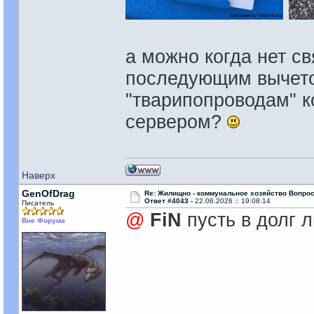
а можно когда нет св
последующим вычето
"тварипопроводам" к
сервером?
Наверх
GenOfDrag
Re: Жилищно - коммунальное хозяйство Вопрос
Ответ #4043 -
22.06.2026 :: 19:08:14
Писатель
@
FiN
пусть в долг л
Вне Форума