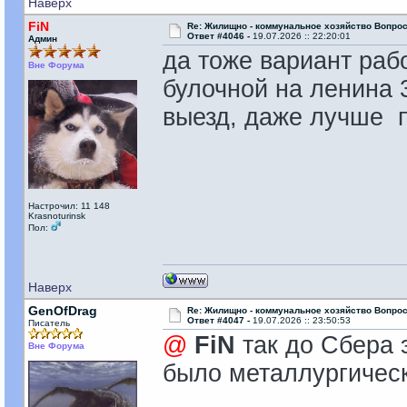
Наверх
FiN
Re: Жилищно - коммунальное хозяйство Вопрос
Ответ #4046 -
19.07.2026 :: 22:20:01
Админ
да тоже вариант рабо
Вне Форума
булочной на ленина 
выезд, даже лучше п
Настрочил: 11 148
Krasnoturinsk
Пол:
Наверх
GenOfDrag
Re: Жилищно - коммунальное хозяйство Вопрос
Ответ #4047 -
19.07.2026 :: 23:50:53
Писатель
@
FiN
так до Сбера 
Вне Форума
было металлургичес