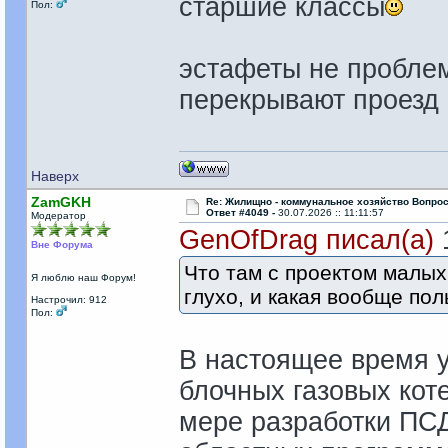
старшие классы
Пол:
эстафеты не проблем
перекрывают проезд 
Наверх
ZamGKH
Re: Жилищно - коммунальное хозяйство Вопрос
Ответ #4049 -
30.07.2026 :: 11:11:57
Модератор
GenOfDrag писал(а)
1
Вне Форума
Что там с проектом малых
Я люблю наш Форум!
глухо, и какая вообще пол
Настрочил: 912
Пол:
В настоящее время у
блочных газовых кот
мере разработки ПСД