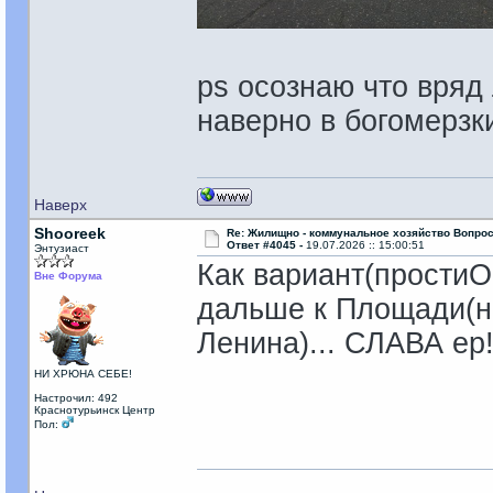
ps осознаю что вряд
наверно в богомерзки
Наверх
Shooreek
Re: Жилищно - коммунальное хозяйство Вопрос
Ответ #4045 -
19.07.2026 :: 15:00:51
Энтузиаст
Как вариант(простиОс
Вне Форума
дальше к Площади(н
Ленина)... СЛАВА ер
НИ ХРЮНА СЕБЕ!
Настрочил: 492
Краснотурьинск Центр
Пол: