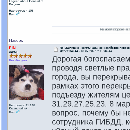
Legend about General of
Dragons
Настрочил: 4 158
Пол:
На моей стороне есть Никто!
Наверх
FiN
Re: Жилищно - коммунальное хозяйство перекр
Ответ #4044 -
18.07.2026 :: 12:34:44
Админ
Дорогая богоспасаем
Вне Форума
проводя светлые пр
города, вы перекрыв
рамках этого перекр
подъезду жителям це
31,29,27,25,23, 8 ма
Настрочил: 11 148
Krasnoturinsk
вопрос, почему бы н
Пол:
сотрудника ГИБДД, 