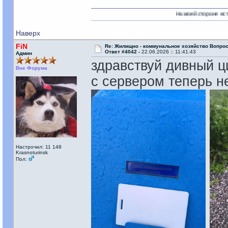
На моей стороне есть Никто!
Наверх
FiN
Re: Жилищно - коммунальное хозяйство Вопрос
Ответ #4042 -
22.06.2026 :: 11:41:43
Админ
здравствуй дивный ц
Вне Форума
с сервером теперь не
Настрочил: 11 148
Krasnoturinsk
Пол: