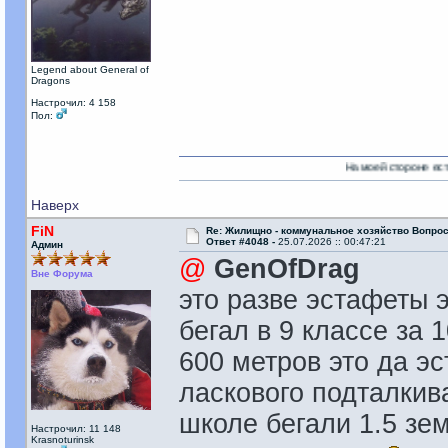
Legend about General of
Dragons
Настрочил: 4 158
Пол:
На моей стороне есть Никто!
Наверх
FiN
Re: Жилищно - коммунальное хозяйство Вопрос
Ответ #4048 -
25.07.2026 :: 00:47:21
Админ
@
GenOfDrag
Вне Форума
это разве эстафеты э
бегал в 9 классе за 
600 метров это да э
ласкового подталкив
школе бегали 1.5 зе
Настрочил: 11 148
Krasnoturinsk