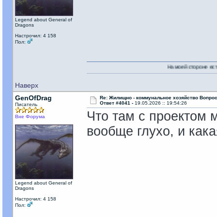
Legend about General of
Dragons
Настрочил: 4 158
Пол:
На моей стороне есть Никто!
Наверх
GenOfDrag
Re: Жилищно - коммунальное хозяйство Вопрос
Ответ #4041 -
19.05.2026 :: 19:54:26
Писатель
Что там с проектом 
Вне Форума
вообще глухо, и кака
Legend about General of
Dragons
Настрочил: 4 158
Пол: