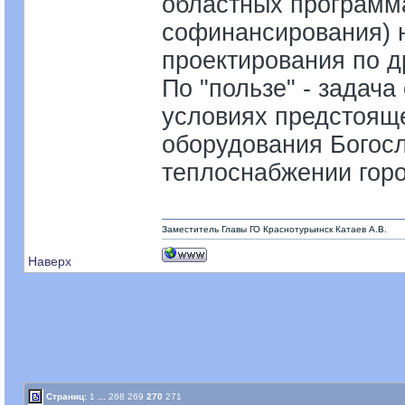
областных программа
софинансирования) 
проектирования по д
По "пользе" - задач
условиях предстоящ
оборудования Богосл
теплоснабжении горо
Заместитель Главы ГО Краснотурьинск Катаев А.В.
Наверх
Страниц:
1
...
268
269
270
271