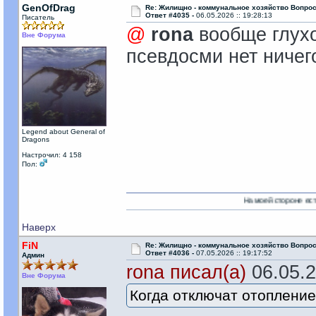
GenOfDrag
Re: Жилищно - коммунальное хозяйство Вопрос
Ответ #4035 -
06.05.2026 :: 19:28:13
Писатель
@
rona
вообще глухо
Вне Форума
псевдосми нет ничег
Legend about General of
Dragons
Настрочил: 4 158
Пол:
На моей стороне есть Никто!
Наверх
FiN
Re: Жилищно - коммунальное хозяйство Вопрос
Ответ #4036 -
07.05.2026 :: 19:17:52
Админ
rona писал(а)
06.05.2
Вне Форума
Когда отключат отопление