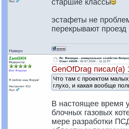
старшие классы
Пол:
эстафеты не проблем
перекрывают проезд 
Наверх
ZamGKH
Re: Жилищно - коммунальное хозяйство Вопрос
Ответ #4049 -
30.07.2026 :: 11:11:57
Модератор
GenOfDrag писал(а)
1
Вне Форума
Что там с проектом малых
Я люблю наш Форум!
глухо, и какая вообще пол
Настрочил: 912
Пол:
В настоящее время у
блочных газовых кот
мере разработки ПСД