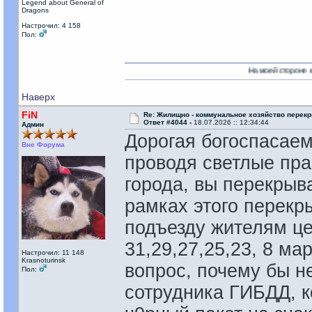
Legend about General of
Dragons
Настрочил: 4 158
Пол:
На моей стороне есть Никто!
Наверх
FiN
Re: Жилищно - коммунальное хозяйство перекр
Ответ #4044 -
18.07.2026 :: 12:34:44
Админ
Дорогая богоспасаем
Вне Форума
проводя светлые пр
города, вы перекрыв
рамках этого перекр
подъезду жителям це
31,29,27,25,23, 8 ма
Настрочил: 11 148
Krasnoturinsk
вопрос, почему бы н
Пол:
сотрудника ГИБДД, 