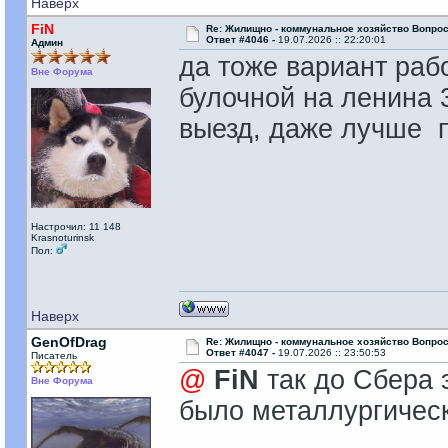
Наверх
FiN
Re: Жилищно - коммунальное хозяйство Вопрос
Ответ #4046 -
19.07.2026 :: 22:20:01
Админ
да тоже вариант рабо
Вне Форума
булочной на ленина 
выезд, даже лучше п
Настрочил: 11 148
Krasnoturinsk
Пол:
Наверх
GenOfDrag
Re: Жилищно - коммунальное хозяйство Вопрос
Ответ #4047 -
19.07.2026 :: 23:50:53
Писатель
@
FiN
так до Сбера 
Вне Форума
было металлургичес