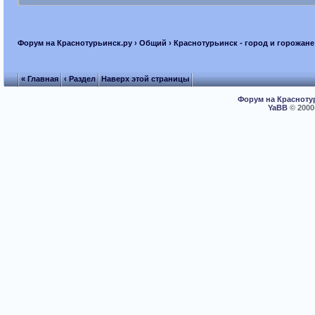
Форум на Краснотурьинск.ру
›
Общий
›
Краснотурьинск - город и горожане
« Главная
‹ Раздел
Наверх этой страницы
Форум на Красноту
YaBB
© 2000