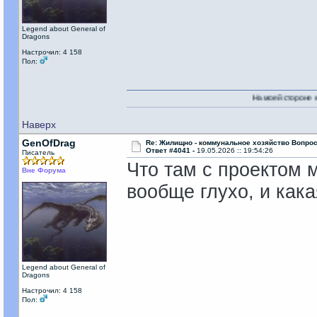
Legend about General of
Dragons
Настрочил: 4 158
Пол:
На моей стороне есть Никто!
Наверх
GenOfDrag
Re: Жилищно - коммунальное хозяйство Вопрос
Ответ #4041 -
19.05.2026 :: 19:54:26
Писатель
Что там с проектом 
Вне Форума
вообще глухо, и кака
Legend about General of
Dragons
Настрочил: 4 158
Пол: