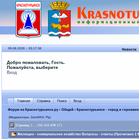
09.08.2026 :: 03:17:36
Новости
Добро пожаловать, Гость.
Пожалуйста, выберите
Вход
Главная
Справка
Поиск
Вход
Форум на Краснотурьинск.ру
›
Общий
›
Краснотурьинск - город и горожане
(Модераторы: ZamGKH, Fly)
Страниц:
1
...
268
269
270
271
Жилищно - коммунальное хозяйство Вопросы - ответы (Прочитано 1 94