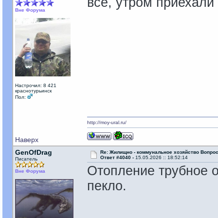
всё, утром приехали
Вне Форума
Настрочил: 8 421
краснотурьинск
Пол:
http://moy-ural.ru/
Наверх
GenOfDrag
Re: Жилищно - коммунальное хозяйство Вопрос
Ответ #4040 -
15.05.2026 :: 18:52:14
Писатель
Отопление трубное о
Вне Форума
пекло.