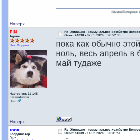
На моей стороне есть Никто!
Наверх
FiN
Re: Жилищно - коммунальное хозяйство Вопрос
Ответ #4038 -
09.05.2026 :: 20:52:36
Админ
пока как обычно это
Вне Форума
ноль, весь апрель в 
май тудаже
Настрочил: 11 148
Krasnoturinsk
Пол:
Наверх
rona
Re: Жилищно - коммунальное хозяйство Вопрос
Ответ #4039 -
14.05.2026 :: 20:31:51
Координатор
Гуру