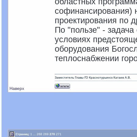
областных программа
софинансирования) 
проектирования по д
По "пользе" - задач
условиях предстоящ
оборудования Богосл
теплоснабжении горо
Заместитель Главы ГО Краснотурьинск Катаев А.В.
Наверх
Страниц:
1
...
268
269
270
271