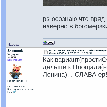
ps осознаю что вряд
наверно в богомерзки
Наверх
Shooreek
Re: Жилищно - коммунальное хозяйство Вопрос
Ответ #4045 -
19.07.2026 :: 15:00:51
Энтузиаст
Как вариант(простиОс
Вне Форума
дальше к Площади(н
Ленина)... СЛАВА ер
НИ ХРЮНА СЕБЕ!
Настрочил: 492
Краснотурьинск Центр
Пол: