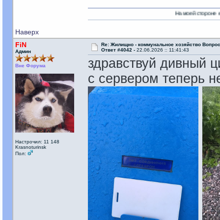
На моей стороне есть Никто!
Наверх
FiN
Re: Жилищно - коммунальное хозяйство Вопрос
Ответ #4042 -
22.06.2026 :: 11:41:43
Админ
здравствуй дивный ц
Вне Форума
с сервером теперь не
Настрочил: 11 148
Krasnoturinsk
Пол: