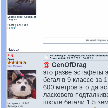
Legend about General of
Dragons
Настрочил: 4 158
Пол:
На моей стороне есть Никто!
Наверх
FiN
Re: Жилищно - коммунальное хозяйство Вопрос
Ответ #4048 -
25.07.2026 :: 00:47:21
Админ
@
GenOfDrag
Вне Форума
это разве эстафеты э
бегал в 9 классе за 
600 метров это да э
ласкового подталкив
школе бегали 1.5 зе
Настрочил: 11 148
Krasnoturinsk