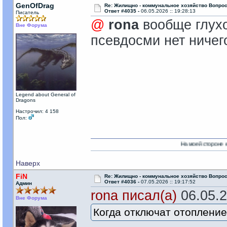
GenOfDrag
Re: Жилищно - коммунальное хозяйство Вопрос
Ответ #4035 -
06.05.2026 :: 19:28:13
Писатель
@
rona
вообще глухо
Вне Форума
псевдосми нет ничег
Legend about General of
Dragons
Настрочил: 4 158
Пол:
На моей стороне есть Никто!
Наверх
FiN
Re: Жилищно - коммунальное хозяйство Вопрос
Ответ #4036 -
07.05.2026 :: 19:17:52
Админ
rona писал(а)
06.05.2
Вне Форума
Когда отключат отопление