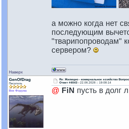
а можно когда нет св
последующим вычето
"тварипопроводам" к
сервером?
Наверх
GenOfDrag
Re: Жилищно - коммунальное хозяйство Вопрос
Ответ #4043 -
22.06.2026 :: 19:08:14
Писатель
@
FiN
пусть в долг л
Вне Форума