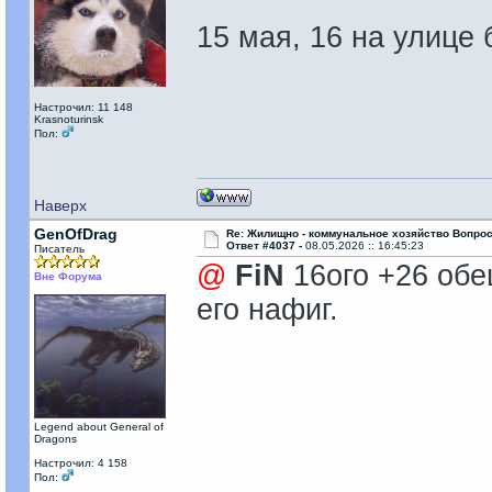
15 мая, 16 на улице 
Настрочил: 11 148
Krasnoturinsk
Пол:
Наверх
GenOfDrag
Re: Жилищно - коммунальное хозяйство Вопрос
Ответ #4037 -
08.05.2026 :: 16:45:23
Писатель
@
FiN
16ого +26 обе
Вне Форума
его нафиг.
Legend about General of
Dragons
Настрочил: 4 158
Пол: