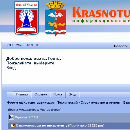
09.08.2026 :: 10:38:11
Новости
Добро пожаловать, Гость.
Пожалуйста, выберите
Вход
Главная
Справка
Поиск
Вход
Форум на Краснотурьинск.ру
›
Технический
›
Строительство и ремонт
› Вза
(Группа Модераторов: Мистер форум)
Страниц:
1
2
3
4
Взаимопомощь по инструменту (Прочитано 81 228 раз)