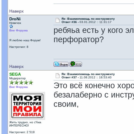
Наверх
DroNi
Re: Взаимопомощь по инструменту
Ответ #36 -
03.01.2012 :: 11:31:17
Новичок
ребяьа есть у кого 
Вне Форума
перфоратор?
Я люблю наш Форум!
Настрочил: 8
Наверх
SEGА
Re: Взаимопомощь по инструменту
Ответ #37 -
11.08.2012 :: 18:53:40
Модератор
Это всё конечно хор
Вне Форума
безалаберно с инстр
своим,
Жить трудно, но с%ка
ИНТЕРЕСНО!
Настрочил: 2 519