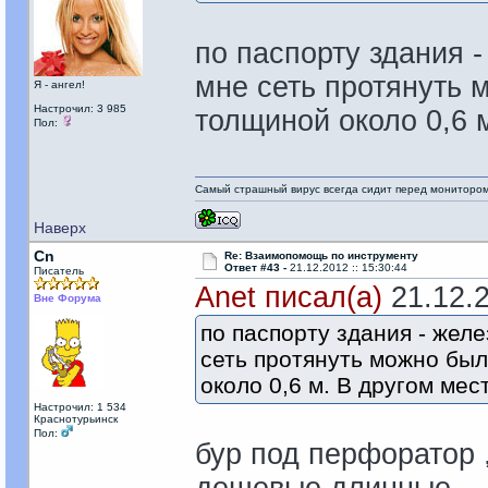
по паспорту здания -
мне сеть протянуть 
Я - ангел!
Настрочил: 3 985
толщиной около 0,6 м
Пол:
Самый страшный вирус всегда сидит перед мониторо
Наверх
Cn
Re: Взаимопомощь по инструменту
Ответ #43 -
21.12.2012 :: 15:30:44
Писатель
Anet писал(а)
21.12.2
Вне Форума
по паспорту здания - жел
сеть протянуть можно бы
около 0,6 м. В другом мест
Настрочил: 1 534
Краснотурьинск
Пол:
бур под перфоратор ,