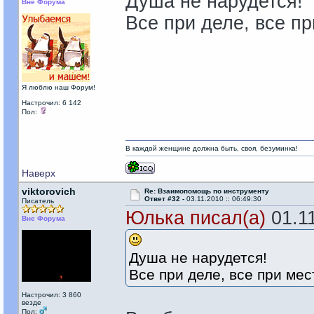
Душа не нарудется!
Вне Форума
Все при деле, все п
Я люблю наш Форум!
Настрочил: 6 142
Пол:
В каждой женщине должна быть, своя, безyминка!
Наверх
viktorovich
Re: Взаимопомощь по инструменту
Ответ #32 -
03.11.2010 :: 06:49:30
Писатель
Юлька писал(а)
01.11
Вне Форума
Душа не нарудется!
Все при деле, все при мес
Настрочил: 3 860
везде
Пол: