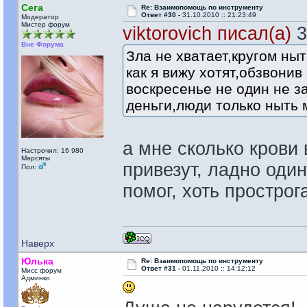
Сега
Re: Взаимопомощь по инструменту
Ответ #30 -
31.10.2010 :: 21:23:49
Модератор
Мистер форум
viktorovich писал(а)
3
Вне Форума
Зла не хватает,кругом ны
как я вижу хотят,обзвони
воскресенье не один не з
деньги,люди только ныть м
а мне сколько крови
Настрочил: 16 980
Марсяты
привезут, ладно оди
Пол:
помог, хоть простро
Наверх
Юлька
Re: Взаимопомощь по инструменту
Ответ #31 -
01.11.2010 :: 14:12:12
Мисс форум
Админко