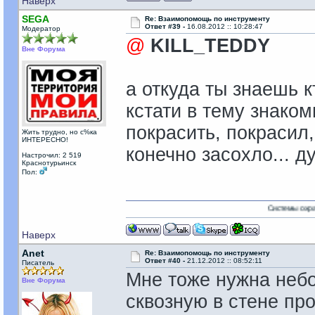
Наверх
SEGА
Re: Взаимопомощь по инструменту
Ответ #39 -
16.08.2012 :: 10:28:47
Модератор
@
KILL_TEDDY
Вне Форума
а откуда ты знаешь кт
кстати в тему знако
покрасить, покрасил
Жить трудно, но с%ка
ИНТЕРЕСНО!
конечно засохло... 
Настрочил: 2 519
Краснотурьинск
Пол:
Системы охраны и виде
Наверх
Anet
Re: Взаимопомощь по инструменту
Ответ #40 -
21.12.2012 :: 08:52:11
Писатель
Мне тоже нужна неб
Вне Форума
сквозную в стене пр