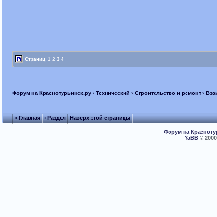
Страниц:
1
2
3
4
Форум на Краснотурьинск.ру
›
Технический
›
Строительство и ремонт
› Вза
« Главная
‹ Раздел
Наверх этой страницы
Форум на Красноту
YaBB
© 2000