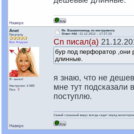
дешевые длинные.
Наверх
Anet
Re: Взаимопомощь по инструменту
Ответ #44 -
21.12.2012 :: 17:27:23
Писатель
Cn писал(а)
21.12.201
Вне Форума
бур под перфоратор ,они 
длинные.
я знаю, что не дешев
Я - ангел!
мне тут подсказали в
Настрочил: 3 985
Пол:
поступлю.
Самый страшный вирус всегда сидит перед мониторо
Наверх