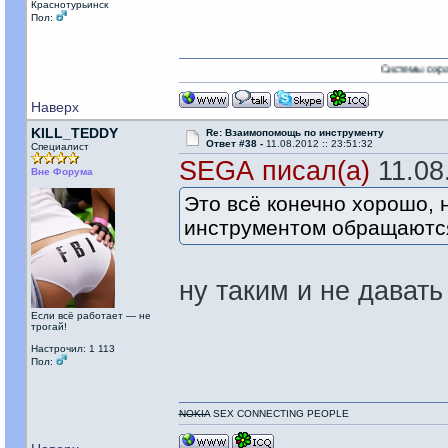
Краснотурьинск
Пол:
Системы охраны и виде
Наверх
KILL_TEDDY
Re: Взаимопомощь по инструменту
Ответ #38 -
11.08.2012 :: 23:51:32
Специалист
SEGА писал(а)
11.08.
Вне Форума
Это всё конечно хорошо, 
инструментом обращаются
ну таким и не давать
Если всё работает — не
трогай!
Настрочил: 1 113
Пол:
NOKIA
SEX CONNECTING PEOPLE