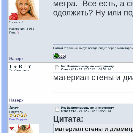
метра. Все есть, а с
одолжить? Ну или по
Я - ангел!
Настрочил: 3 985
Пол:
Самый страшный вирус всегда сидит перед мониторо
Наверх
T_e_R_r_Y
Re: Взаимопомощь по инструменту
Ответ #41 -
21.12.2012 :: 08:58:14
Экс-Участник
материал стены и ди
Наверх
Anet
Re: Взаимопомощь по инструменту
Ответ #42 -
21.12.2012 :: 09:28:13
Писатель
Цитата:
Вне Форума
материал стены и диамет