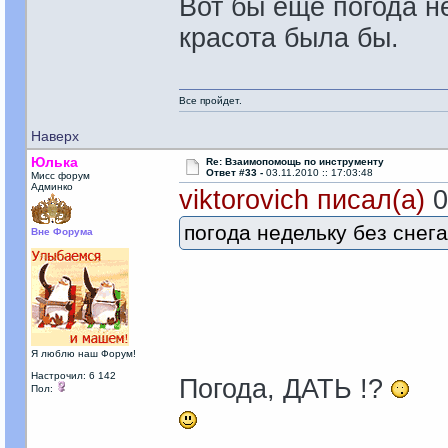
Вот бы еще погода н
красота была бы.
Все пройдет.
Наверх
Юлька
Re: Взаимопомощь по инструменту
Ответ #33 -
03.11.2010 :: 17:03:48
Мисс форум
Админко
viktorovich писал(а)
0
погода недельку без снег
Вне Форума
Я люблю наш Форум!
Настрочил: 6 142
Погода, ДАТЬ !?
Пол: