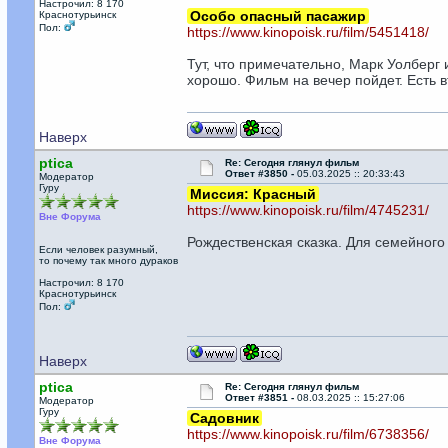
Настрочил: 8 170
Особо опасный пасажир
Краснотурьинск
Пол:
https://www.kinopoisk.ru/film/5451418/
Тут, что примечательно, Марк Уолберг 
хорошо. Фильм на вечер пойдет. Есть
Наверх
ptica
Re: Сегодня глянул фильм
Ответ #3850 -
05.03.2025 :: 20:33:43
Модератор
Гуру
Миссия: Красный
https://www.kinopoisk.ru/film/4745231/
Вне Форума
Рождественская сказка. Для семейного
Если человек разумный,
то почему так много дураков
Настрочил: 8 170
Краснотурьинск
Пол:
Наверх
ptica
Re: Сегодня глянул фильм
Ответ #3851 -
08.03.2025 :: 15:27:06
Модератор
Гуру
Садовник
https://www.kinopoisk.ru/film/6738356/
Вне Форума