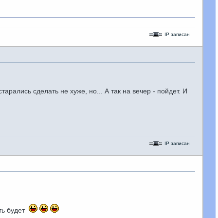
IP записан
арались сделать не хуже, но... А так на вечер - пойдет. И
IP записан
ать будет