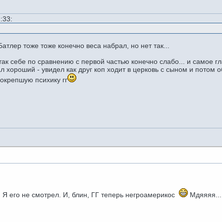
:33:
тлер тоже тоже конечно веса набрал, но нет так...
так себе по сравнению с первой частью конечно слабо... и самое гл
ал хороший - увидел как друг коп ходит в церковь с сыном и потом 
 окрепшую психику гг
Я его не смотрел. И, блин, ГГ теперь негроамерикос
Мдяяяя...