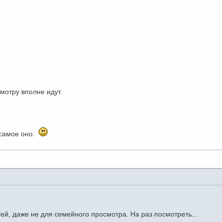
мотру вполне идут.
 самое оно.
ей, даже не для семейного просмотра. На раз посмотреть...