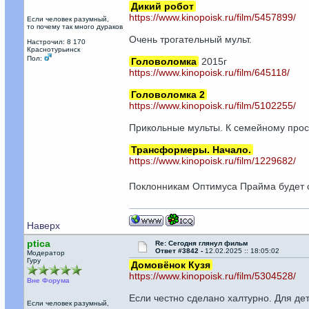
Дикий робот
https://www.kinopoisk.ru/film/5457899/
Если человек разумный,
то почему так много дураков
Очень трогательный мульт.
Настрочил: 8 170
Краснотурьинск
Пол:
Головоломка
2015г
https://www.kinopoisk.ru/film/645118/
Головоломка 2
https://www.kinopoisk.ru/film/5102255/
Прикольные мульты. К семейному прос
Трансформеры. Начало.
https://www.kinopoisk.ru/film/1229682/
Поклонникам Оптимуса Прайма будет
Наверх
ptica
Re: Сегодня глянул фильм
Ответ #3842 -
12.02.2025 :: 18:05:02
Модератор
Гуру
Домовёнок Кузя
https://www.kinopoisk.ru/film/5304528/
Вне Форума
Если честно сделано халтурно. Для дет
Если человек разумный,