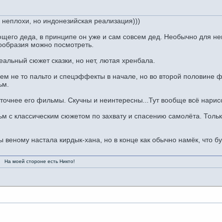
 неплохи, но индонезийская реализация)))
его деда, в принципе он уже и сам совсем дед. Необычно для него
нообразия можно посмотреть.
еальный сюжет сказки, но нет, лютая хренбала.
ем не то пальто и спецэффекты в начале, но во второй половине ф
ьм.
 точнее его фильмы. Скучны и неинтересны...Тут вообще всё нарис
м с классическим сюжетом по захвату и спасению самолёта. Только
 веному настала кирдык-хана, но в конце как обычно намёк, что бу
ороне есть Никто!