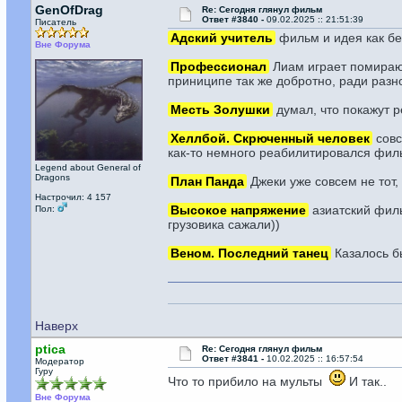
GenOfDrag
Re: Сегодня глянул фильм
Ответ #3840 -
09.02.2025 :: 21:51:39
Писатель
Адский учитель
фильм и идея как бе
Вне Форума
Профессионал
Лиам играет помирающ
приниципе так же добротно, ради раз
Месть Золушки
думал, что покажут р
Хеллбой. Скрюченный человек
совс
как-то немного реабилитировался фил
Legend about General of
Dragons
План Панда
Джеки уже совсем не тот,
Настрочил: 4 157
Высокое напряжение
азиатский филь
Пол:
грузовика сажали))
Веном. Последний танец
Казалось бы
На моей ст
Наверх
ptica
Re: Сегодня глянул фильм
Ответ #3841 -
10.02.2025 :: 16:57:54
Модератор
Гуру
Что то прибило на мульты
И так..
Вне Форума