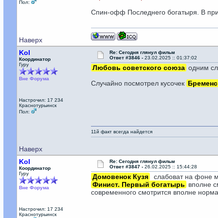
Пол:
Спин-офф Последнего богатыря. В при
Наверх
Kol
Re: Сегодня глянул фильм
Ответ #3846 -
23.02.2025 :: 01:37:02
Координатор
Гуру
Любовь советского союза
одним сло
Вне Форума
Случайно посмотрел кусочек
Бременс
Настрочил: 17 234
Краснотурьинск
Пол:
11й факт всегда найдется
Наверх
Kol
Re: Сегодня глянул фильм
Ответ #3847 -
26.02.2025 :: 15:44:28
Координатор
Гуру
Домовенок Кузя
слабоват на фоне м
Финист. Первый богатырь
вполне см
Вне Форума
современного смотрится вполне норма
Настрочил: 17 234
Краснотурьинск