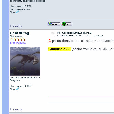
то почему так много дураков
Настрочил: 8 170
Краснотурьинск
Пол:
Наверх
GenOfDrag
Re: Сегодня глянул фильм
Ответ #3843 -
17.02.2025 :: 19:52:33
Писатель
@
ptica
больше раза такое и не смотря
Вне Форума
Спящие сны
давно такие фильмы не п
Legend about General of
Dragons
Настрочил: 4 157
Пол:
На моей ст
Наверх