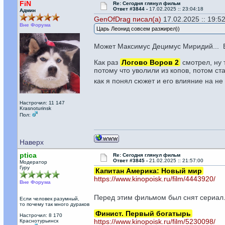
FiN
Re: Сегодня глянул фильм
Ответ #3844 -
17.02.2025 :: 23:04:18
Админ
GenOfDrag писал(а)
17.02.2025 :: 19:52
Вне Форума
Царь Леонид совсем разжирел))
Может Максимус Децимус Миридий... Ба
Как раз
Логово Воров 2
смотрел, ну 
потому что уволили из копов, потом ст
как я понял сюжет и его влияние на не
Настрочил: 11 147
Krasnoturinsk
Пол:
Наверх
ptica
Re: Сегодня глянул фильм
Ответ #3845 -
21.02.2025 :: 21:57:00
Модератор
Гуру
Капитан Америка: Новый мир
https://www.kinopoisk.ru/film/4443920/
Вне Форума
Перед этим фильмом был снят сериал. 
Если человек разумный,
то почему так много дураков
Финист. Первый богатырь
Настрочил: 8 170
https://www.kinopoisk.ru/film/5230098/
Краснотурьинск