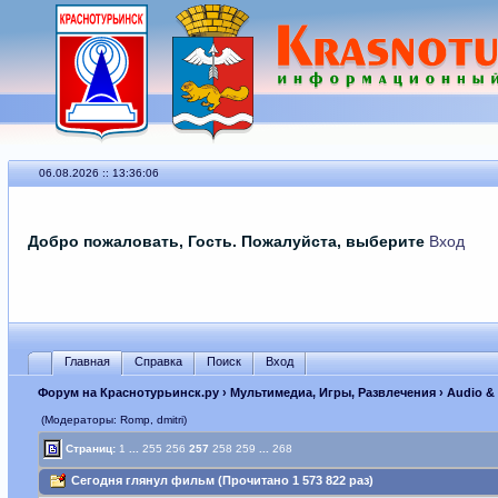
06.08.2026 :: 13:36:06
Добро пожаловать, Гость. Пожалуйста, выберите
Вход
Главная
Справка
Поиск
Вход
Форум на Краснотурьинск.ру
›
Мультимедиа, Игры, Развлечения
›
Audio &
(Модераторы: Romp, dmitri)
Страниц:
1
...
255
256
257
258
259
...
268
Сегодня глянул фильм (Прочитано 1 573 822 раз)