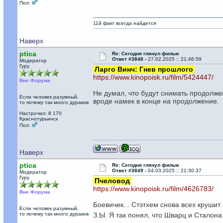
Пол:
11й факт всегда найдется
Наверх
ptica
Re: Сегодня глянул фильм
Ответ #3848 -
27.02.2025 :: 21:46:59
Модератор
Гуру
Ларго Винч: Гнев прошлого
https://www.kinopoisk.ru/film/5424447/
Вне Форума
Не думал, что будут снимать продолжен
Если человек разумный,
вроде намек в конце на продолжение.
то почему так много дураков
Настрочил: 8 170
Краснотурьинск
Пол:
Наверх
ptica
Re: Сегодня глянул фильм
Ответ #3849 -
04.03.2025 :: 21:30:37
Модератор
Гуру
Пчеловод
https://www.kinopoisk.ru/film/4626783/
Вне Форума
Боевичек... Стэтхем снова всех крушит 
Если человек разумный,
то почему так много дураков
З.Ы. Я так понял, что Шварц и Сталон