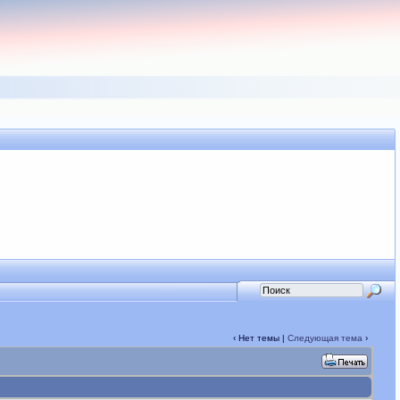
‹ Нет темы |
Следующая тема
›