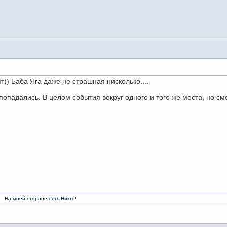
т)) Баба Яга даже не страшная нисколько....
опадались. В целом события вокруг одного и того же места, но см
ороне есть Никто!