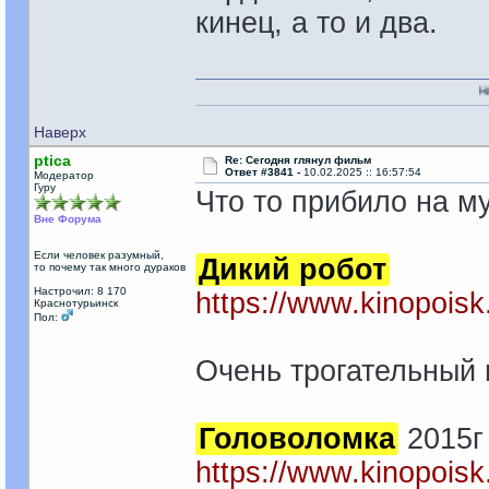
кинец, а то и два.
На моей стороне
Наверх
ptica
Re: Сегодня глянул фильм
Ответ #3841 -
10.02.2025 :: 16:57:54
Модератор
Гуру
Что то прибило на 
Вне Форума
Если человек разумный,
Дикий робот
то почему так много дураков
Настрочил: 8 170
https://www.kinopoisk
Краснотурьинск
Пол:
Очень трогательный 
Головоломка
2015г
https://www.kinopoisk.