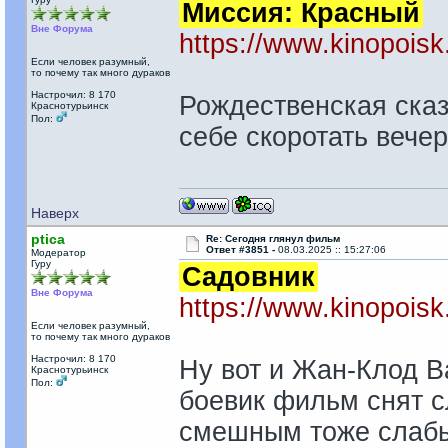
Миссия: Красный
Вне Форума
https://www.kinopoisk
Если человек разумный,
то почему так много дураков
Настрочил: 8 170
Рождественская сказ
Краснотурьинск
Пол:
себе скоротать вечер
Наверх
ptica
Re: Сегодня глянул фильм
Ответ #3851 -
08.03.2025 :: 15:27:06
Модератор
Гуру
Садовник
Вне Форума
https://www.kinopoisk
Если человек разумный,
то почему так много дураков
Настрочил: 8 170
Ну вот и Жан-Клод В
Краснотурьинск
Пол:
боевик фильм снят с
смешным тоже слабые