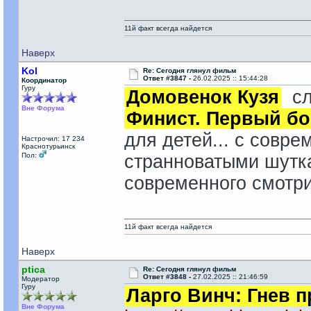
11й факт всегда найдется
Наверх
Kol
Re: Сегодня глянул фильм
Ответ #3847 -
26.02.2025 :: 15:44:28
Координатор
Гуру
Домовенок Кузя
сла
Вне Форума
Финист. Первый б
для детей... с совр
Настрочил: 17 234
Краснотурьинск
Пол:
странноватыми шутка
современного смотри
11й факт всегда найдется
Наверх
ptica
Re: Сегодня глянул фильм
Ответ #3848 -
27.02.2025 :: 21:46:59
Модератор
Гуру
Ларго Винч: Гнев 
Вне Форума