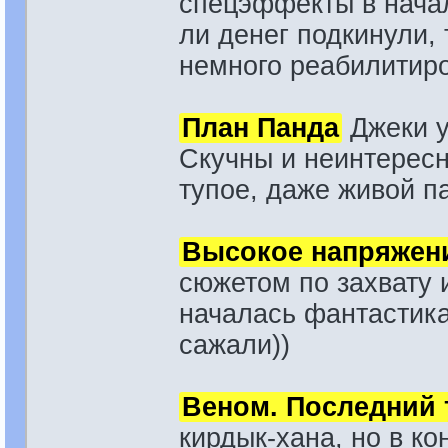
спецэффекты в начал
ли денег подкинули, 
немного реабилитир
План Панда
Джеки у
Скучны и неинтересн
тупое, даже живой п
Высокое напряжен
сюжетом по захвату 
началась фантастика 
сажали))
Веном. Последний 
кирдык-хана, но в ко