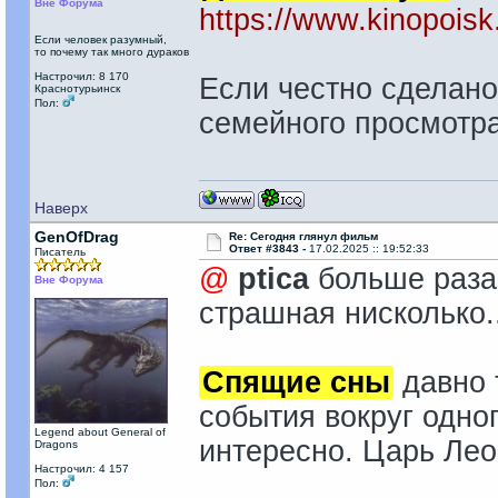
Вне Форума
https://www.kinopoisk
Если человек разумный,
то почему так много дураков
Настрочил: 8 170
Если честно сделано
Краснотурьинск
Пол:
семейного просмотра.
Наверх
GenOfDrag
Re: Сегодня глянул фильм
Ответ #3843 -
17.02.2025 :: 19:52:33
Писатель
@
ptica
больше раза 
Вне Форума
страшная нисколько..
Спящие сны
давно 
события вокруг одног
Legend about General of
интересно. Царь Лео
Dragons
Настрочил: 4 157
Пол: