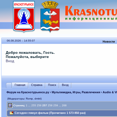
06.08.2026 :: 14:55:07
Новости
Добро пожаловать, Гость.
Пожалуйста, выберите
Вход
Главная
Справка
Поиск
Вход
Форум на Краснотурьинск.ру
›
Мультимедиа, Игры, Развлечения
›
Audio & V
(Модераторы: Romp, dmitri)
Страниц:
1
...
255
256
257
258
259
...
268
Сегодня глянул фильм (Прочитано 1 573 850 раз)