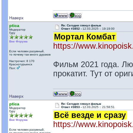
Наверх
ptica
Re: Сегодня глянул фильм
Ответ #3852 -
12.03.2025 :: 19:19:00
Модератор
Гуру
Мортал Комбат
Вне Форума
https://www.kinopoisk.
Если человек разумный,
то почему так много дураков
Настрочил: 8 170
Фильм 2021 года. Лю
Краснотурьинск
Пол:
прокатит. Тут от ори
Наверх
ptica
Re: Сегодня глянул фильм
Ответ #3853 -
12.03.2025 :: 21:58:51
Модератор
Гуру
Всё везде и сразу
Вне Форума
https://www.kinopoisk
Если человек разумный,
то почему так много дураков