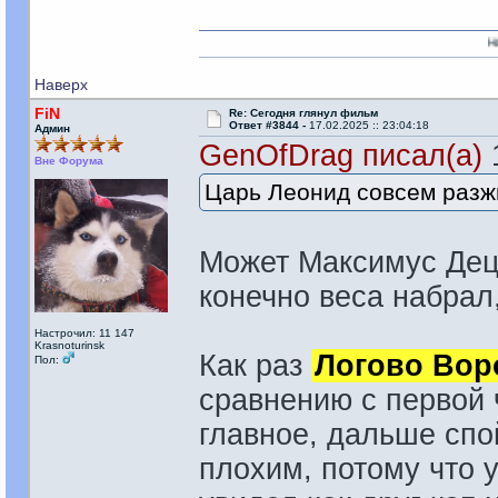
На моей стороне
Наверх
FiN
Re: Сегодня глянул фильм
Ответ #3844 -
17.02.2025 :: 23:04:18
Админ
GenOfDrag писал(а)
1
Вне Форума
Царь Леонид совсем разж
Может Максимус Дец
конечно веса набрал, 
Настрочил: 11 147
Krasnoturinsk
Как раз
Логово Вор
Пол:
сравнению с первой 
главное, дальше спой
плохим, потому что у