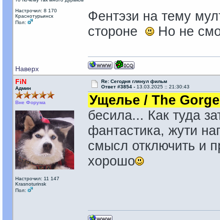
Настрочил: 8 170
Фентэзи на тему мул
Краснотурьинск
Пол:
стороне
Но не смо
Наверх
FiN
Re: Сегодня глянул фильм
Ответ #3854 -
13.03.2025 :: 21:30:43
Админ
Ущелье / The Gorg
Вне Форума
бесила... Как туда 
фантастика, жути на
смысл отключить и пр
хорошо
Настрочил: 11 147
Krasnoturinsk
Пол: