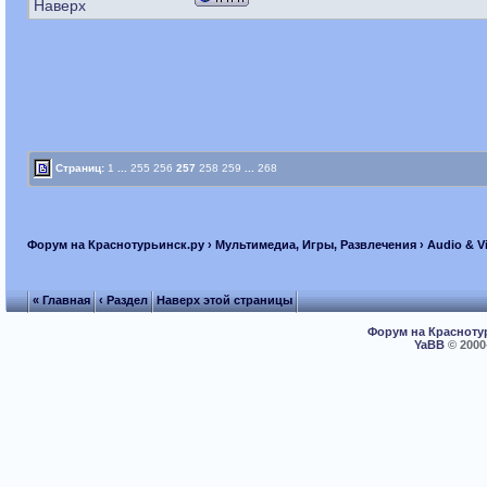
Наверх
Страниц:
1
...
255
256
257
258
259
...
268
Форум на Краснотурьинск.ру
›
Мультимедиа, Игры, Развлечения
›
Audio & V
« Главная
‹ Раздел
Наверх этой страницы
Форум на Красноту
YaBB
© 2000