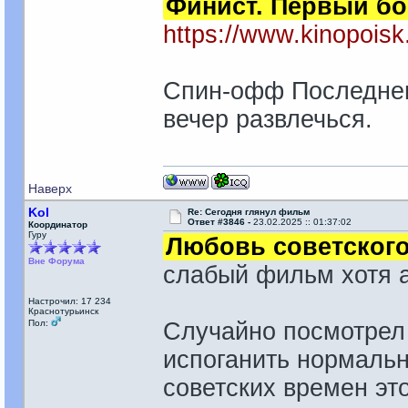
Финист. Первый б
https://www.kinopoisk
Спин-офф Последнего
вечер развлечься.
Наверх
Kol
Re: Сегодня глянул фильм
Ответ #3846 -
23.02.2025 :: 01:37:02
Координатор
Гуру
Любовь советского
Вне Форума
слабый фильм хотя а
Настрочил: 17 234
Краснотурьинск
Пол:
Случайно посмотрел
испоганить нормальн
советских времен эт