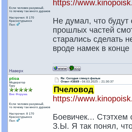
https://www.kinopoisk
Если человек разумный,
то почему так много дураков
Настрочил: 8 170
Не думал, что будут
Краснотурьинск
Пол:
прошлых частей смот
старались сделать не 
вроде намек в конце
Наверх
ptica
Re: Сегодня глянул фильм
Ответ #3849 -
04.03.2025 :: 21:30:37
Модератор
Гуру
Пчеловод
Вне Форума
https://www.kinopoisk
Если человек разумный,
то почему так много дураков
Настрочил: 8 170
Боевичек... Стэтхем 
Краснотурьинск
Пол:
З.Ы. Я так понял, ч