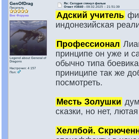
GenOfDrag
Re: Сегодня глянул фильм
Ответ #3840 -
09.02.2025 :: 21:51:39
Писатель
Адский учитель
фил
Вне Форума
индонезийская реали
Профессионал
Лиам
принципе он уже и с
Legend about General of
обычно типа боевика,
Dragons
Настрочил: 4 157
приниципе так же до
Пол:
посмотреть.
Месть Золушки
дум
сказки, но нет, люта
Хеллбой. Скрючен