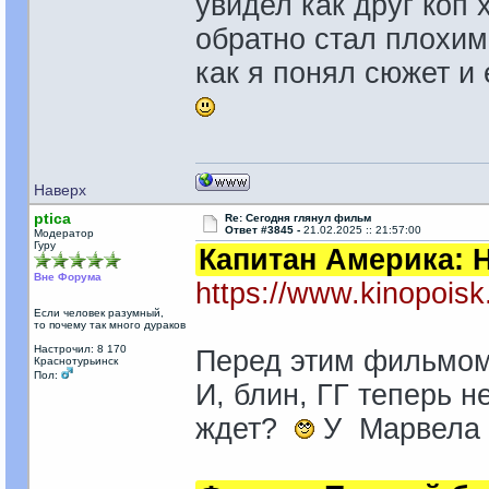
увидел как друг коп 
обратно стал плохим
как я понял сюжет и 
Наверх
ptica
Re: Сегодня глянул фильм
Ответ #3845 -
21.02.2025 :: 21:57:00
Модератор
Гуру
Капитан Америка: 
Вне Форума
https://www.kinopoisk
Если человек разумный,
то почему так много дураков
Настрочил: 8 170
Перед этим фильмом 
Краснотурьинск
Пол:
И, блин, ГГ теперь 
ждет?
У Марвела я