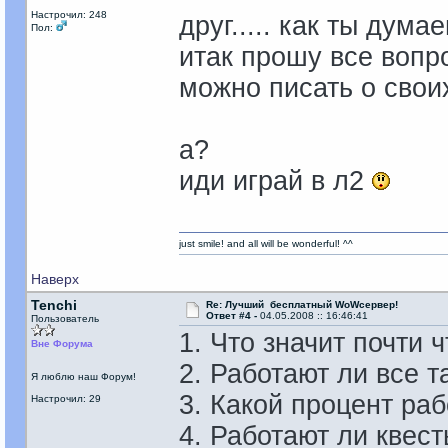
Настрочил: 248
друг..... как ты дума
Пол:
итак прошу все вопр
можно писать о свои
а?
иди играй в л2
just smile! and all will be wonderful! ^^
Наверх
Tenchi
Re: Лучший бесплатный WoWсервер!
Ответ #4 -
04.05.2008 :: 16:46:41
Пользователь
1. Что значит почти 
Вне Форума
2. Работают ли все 
Я люблю наш Форум!
3. Какой процент ра
Настрочил: 29
4. Работают ли квес