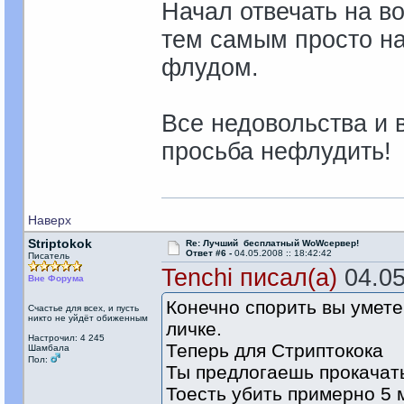
Начал отвечать на в
тем самым просто н
флудом.
Все недовольства и 
просьба нефлудить!
Наверх
Striptokok
Re: Лучший бесплатный WoWсервер!
Ответ #6 -
04.05.2008 :: 18:42:42
Писатель
Tenchi писал(а)
04.05
Вне Форума
Конечно спорить вы умете,
Счастье для всех, и пусть
никто не уйдёт обиженным
личке.
Настрочил: 4 245
Теперь для Стриптокока
Шамбала
Пол:
Ты предлогаешь прокачать
Тоесть убить примерно 5 м