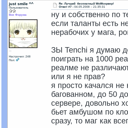
just smile ^^
Re: Лучший бесплатный WoWсервер!
Ответ #7 -
04.05.2008 :: 21:35:31
Пользователь
ну и собственно по т
Вне Форума
если таланты есть н
нерабочих у мага, ро
ЗЫ Tenchi я думаю до
...
поиграть на 1000 ре
Настрочил: 248
Пол:
реалме не различают
или я не прав?
я просто качался не
багованном, до 50 до
сервере, довольно х
бьет амбушом по кло
сразу, то маг как все