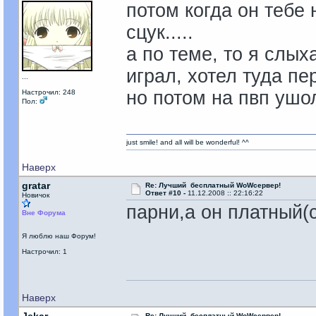
потом когда он тебе н
сцук.....
а по теме, то я слых
играл, хотел туда пе
...
но потом на пвп ушо
Настрочил: 248
Пол:
just smile! and all will be wonderful! ^^
Наверх
gratar
Re: Лучший бесплатный WoWсервер!
Ответ #10 -
11.12.2008 :: 22:16:22
Новичок
парни,а он платный(
Вне Форума
Я люблю наш Форум!
Настрочил: 1
Наверх
Re: Лучший бесплатный WoWсервер!