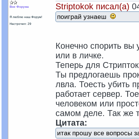
Striptokok писал(а)
04
Вне Форума
поиграй узнаеш
Я люблю наш Форум!
Настрочил: 29
Конечно спорить вы у
или в личке.
Теперь для Стрипток
Ты предлогаешь прок
лвла. Тоесть убить п
работает сервер. Тое
человеком или прост
самом деле. Так же 
Цитата:
итак прошу все вопросы з