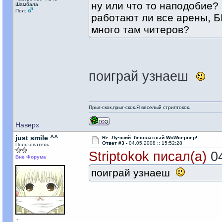
ну или что то наподобие?
Шамбала
Пол:
работают ли все арены, БГ
много там читеров?
поиграй узнаеш
Прыг-скок,прыг-скок.Я веселый стриптокок.
Наверх
just smile ^^
Re: Лучший бесплатный WoWсервер!
Ответ #3 -
04.05.2008 :: 15:52:28
Пользователь
Striptokok писал(а)
04
Вне Форума
поиграй узнаеш
...