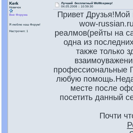
Kerk
Лучший бесплатный WoWсервер!
04.05.2008 :: 10:59:30
Новичок
Привет Друзья!Мой
Вне Форума
wow-russian.r
Я люблю наш Форум!
реалмов(рейты на са
Настрочил: 1
одна из последни
также только 
взаимоуважени
профессиональные Г
любую помощь.Неда
месте после оф
посетить данный се
Почти ч
Р