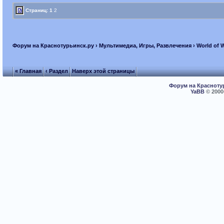
Страниц:
1
2
Форум на Краснотурьинск.ру
›
Мультимедиа, Игры, Развлечения
›
World of 
« Главная
‹ Раздел
Наверх этой страницы
Форум на Красноту
YaBB
© 2000