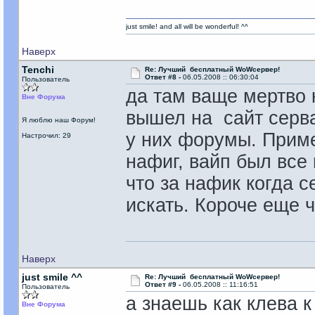
just smile! and all will be wonderful! ^^
Наверх
Tenchi
Re: Лучший бесплатный WoWсервер!
Ответ #8 -
06.05.2008 :: 06:30:04
Пользователь
да там ваще мертво к
Вне Форума
вышел на сайт серв
Я люблю наш Форум!
у них форумы. Пример
Настрочил: 29
нафиг, вайп был все
что за нафик когда с
искать. Короче еще ч
Наверх
just smile ^^
Re: Лучший бесплатный WoWсервер!
Ответ #9 -
06.05.2008 :: 11:16:51
Пользователь
а знаешь как клева к
Вне Форума