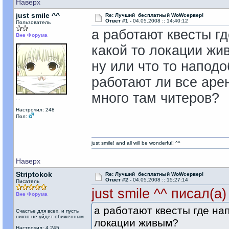
Наверх
just smile ^^
Re: Лучший бесплатный WoWсервер!
Ответ #1 -
04.05.2008 :: 14:40:12
Пользователь
а работают квесты г
Вне Форума
какой то локации жи
ну или что то напод
работают ли все арен
много там читеров?
...
Настрочил: 248
Пол:
just smile! and all will be wonderful! ^^
Наверх
Striptokok
Re: Лучший бесплатный WoWсервер!
Ответ #2 -
04.05.2008 :: 15:27:14
Писатель
just smile ^^ писал(а)
Вне Форума
а работают квесты где на
Счастье для всех, и пусть
никто не уйдёт обиженным
локации живым?
Настрочил: 4 245