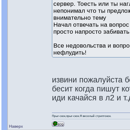
сервер. Тоесть или ты на
непонимал что ты предлож
внимательно тему
Начал отвечать на вопрос
просто напросто забиват
Все недовольства и вопро
нефлудить!
извини пожалуйста б
бесит когда пишут кот
иди качайся в л2 и т
Прыг-скок,прыг-скок.Я веселый стриптокок.
Наверх