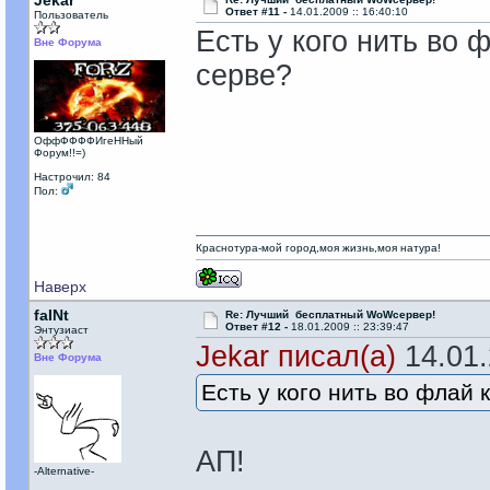
Jekar
Ответ #11 -
14.01.2009 :: 16:40:10
Пользователь
Есть у кого нить во 
Вне Форума
серве?
ОффФФФФИгеННый
Форум!!=)
Настрочил: 84
Пол:
Краснотура-мой город,моя жизнь,моя натура!
Наверх
faINt
Re: Лучший бесплатный WoWсервер!
Ответ #12 -
18.01.2009 :: 23:39:47
Энтузиаст
Jekar писал(а)
14.01.
Вне Форума
Есть у кого нить во флай 
АП!
-Alternative-