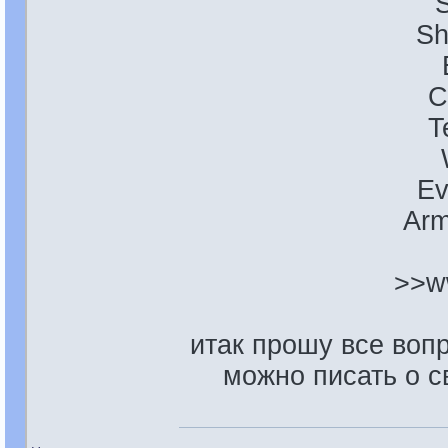
S
Sh
C
T
Ev
Arm
>>w
итак прошу все вопр
можно писать о с