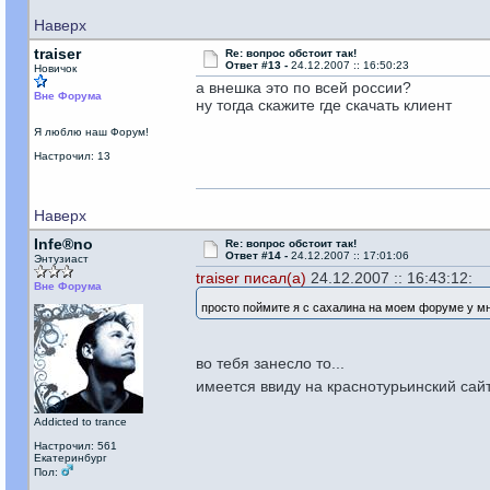
Наверх
traiser
Re: вопрос обстоит так!
Ответ #13 -
24.12.2007 :: 16:50:23
Новичок
а внешка это по всей россии?
Вне Форума
ну тогда скажите где скачать клиент
Я люблю наш Форум!
Настрочил: 13
Наверх
Infe®no
Re: вопрос обстоит так!
Ответ #14 -
24.12.2007 :: 17:01:06
Энтузиаст
traiser писал(а)
24.12.2007 :: 16:43:12:
Вне Форума
просто поймите я с сахалина на моем форуме у м
во тебя занесло то...
имеется ввиду на краснотурьинский сай
Addicted to trance
Настрочил: 561
Екатеринбург
Пол: