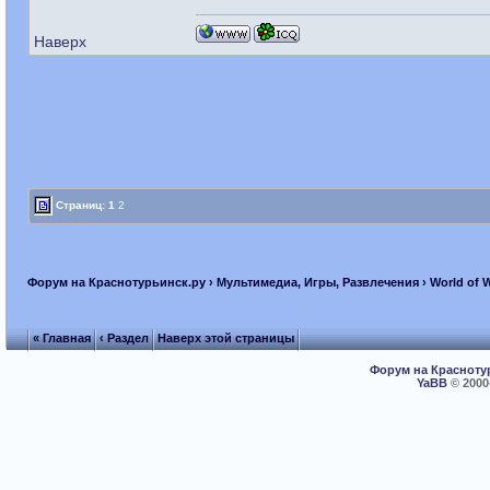
Наверх
Страниц:
1
2
Форум на Краснотурьинск.ру
›
Мультимедиа, Игры, Развлечения
›
World of 
« Главная
‹ Раздел
Наверх этой страницы
Форум на Красноту
YaBB
© 2000