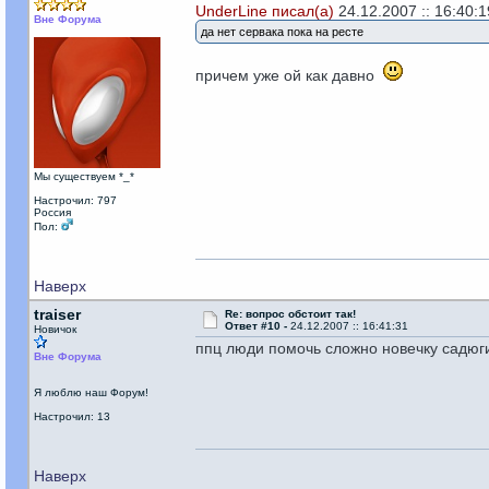
UnderLine писал(а)
24.12.2007 :: 16:40:1
Вне Форума
да нет сервака пока на ресте
причем уже ой как давно
Мы существуем *_*
Настрочил: 797
Россия
Пол:
Наверх
traiser
Re: вопрос обстоит так!
Ответ #10 -
24.12.2007 :: 16:41:31
Новичок
ппц люди помочь сложно новечку садюг
Вне Форума
Я люблю наш Форум!
Настрочил: 13
Наверх