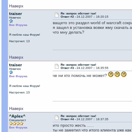
Наверх
traiser
Re: вопрос обстоит так!
Ответ #2 -
24.12.2007 :: 16:20:15
Новичок
ващето это раздел world of warcraft с
Вне Форума
я защел в установка вовки жму скачать 
что мну делать?
Я люблю наш Форум!
Настрочил: 13
Наверх
traiser
Re: вопрос обстоит так!
Ответ #3 -
24.12.2007 :: 16:35:55
Новичок
че ни кто помочь не может?
Вне Форума
Я люблю наш Форум!
Настрочил: 13
Наверх
^Aplex^
Re: вопрос обстоит так!
Ответ #4 -
24.12.2007 :: 16:37:35
Специалист
ито просто жесть ......
Вне Форума
ты не заметил что итого клиента уже ка