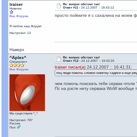
traiser
Re: вопрос обстоит так!
Ответ #11 -
24.12.2007 :: 16:43:12
Новичок
просто поймите я с сахалина на моем 
Вне Форума
Я люблю наш Форум!
Настрочил: 13
Наверх
^Aplex^
Re: вопрос обстоит так!
Ответ #12 -
24.12.2007 :: 16:43:20
Специалист
traiser писал(а)
24.12.2007 :: 16:41:31:
Вне Форума
ппц люди помочь сложно новечку садюги и еще рж
чем помочь поискать тебе сервак чтоли 
Пс на рэсте нету сервака WoW вообще та
Мы существуем *_*
Настрочил: 797
Россия
Пол: