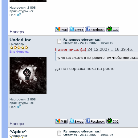
Настрочил: 2 808
Краснотурьинск
Пол:
Наверх
UnderLine
Re: вопрос обстоит так!
Ответ #8 -
24.12.2007 :: 16:40:19
Писатель
traiser писал(а)
24.12.2007 :: 16:39:45:
Вне Форума
ну че так сложно я попросил о том чтобы мне сказ
да нет сервака пока на ресте
Настрочил: 2 808
Краснотурьинск
Пол:
Наверх
^Aplex^
Re: вопрос обстоит так!
Ответ #9 -
24.12.2007 :: 16:41:26
Специалист