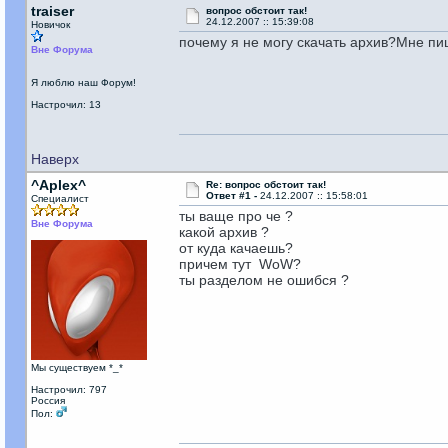
traiser
вопрос обстоит так!
24.12.2007 :: 15:39:08
Новичок
почему я не могу скачать архив?Мне пиш
Вне Форума
Я люблю наш Форум!
Настрочил: 13
Наверх
^Aplex^
Re: вопрос обстоит так!
Ответ #1 -
24.12.2007 :: 15:58:01
Специалист
ты ваще про че ?
Вне Форума
какой архив ?
от куда качаешь?
причем тут WoW?
ты разделом не ошибся ?
Мы существуем *_*
Настрочил: 797
Россия
Пол: