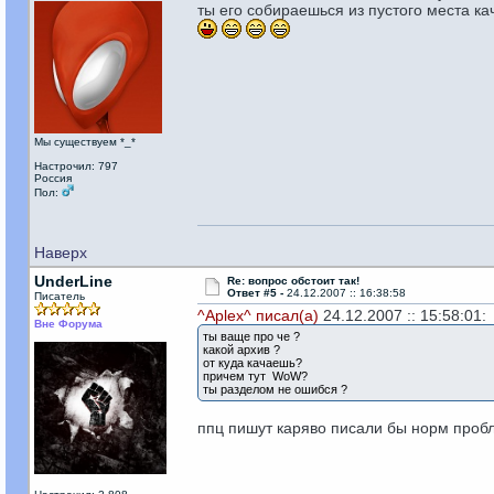
ты его собираешься из пустого места ка
Мы существуем *_*
Настрочил: 797
Россия
Пол:
Наверх
UnderLine
Re: вопрос обстоит так!
Ответ #5 -
24.12.2007 :: 16:38:58
Писатель
^Aplex^ писал(а)
24.12.2007 :: 15:58:01:
Вне Форума
ты ваще про че ?
какой архив ?
от куда качаешь?
причем тут WoW?
ты разделом не ошибся ?
ппц пишут каряво писали бы норм проб