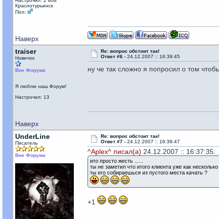
Настрочил: 2 808
Краснотурьинск
Пол:
Наверх
traiser
Re: вопрос обстоит так!
Ответ #6 -
24.12.2007 :: 16:39:45
Новичок
ну че так сложно я попросил о том чтобы
Вне Форума
Я люблю наш Форум!
Настрочил: 13
Наверх
UnderLine
Re: вопрос обстоит так!
Ответ #7 -
24.12.2007 :: 16:39:47
Писатель
^Aplex^ писал(а)
24.12.2007 :: 16:37:35:
Вне Форума
ито просто жесть ......
ты не заметил что итого клиента уже как несколько
ты его собираешься из пустого места качать ?
+1