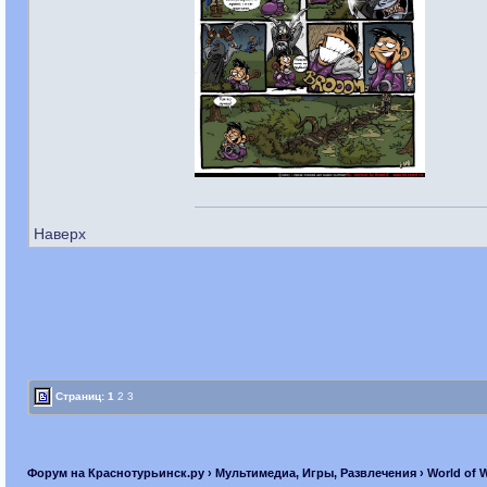
Наверх
Страниц:
1
2
3
Форум на Краснотурьинск.ру
›
Мультимедиа, Игры, Развлечения
›
World of 