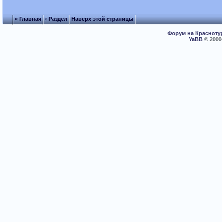
« Главная
‹ Раздел
Наверх этой страницы
Форум на Красноту
YaBB
© 2000