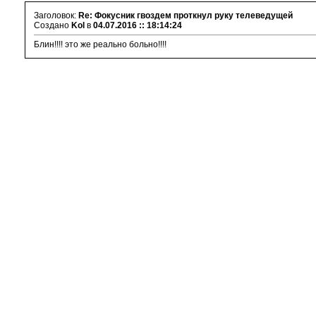
Заголовок:
Re: Фокусник гвоздем проткнул руку телеведущей
Создано
Kol
в
04.07.2016 :: 18:14:24
Блин!!!! это же реально больно!!!!