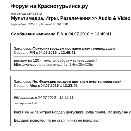
Форум на Краснотурьинск.ру
/cgi-bin/yabb2/YaBB.pl
Мультимедиа, Игры, Развлечения >> Audio & Vide
/cgi-bin/yabb2/YaBB.pl?num=1467618581
Сообщение написано FiN в 04.07.2016 :: 12:49:41
Заголовок:
Фокусник гвоздем проткнул руку телеведущей
Создано
FiN
в
04.07.2016 :: 12:49:41
гвоздем на 120 - тяжелая работа у телеведущей:)
https://www.youtube.com/watch?v=1NysQ0w226w
Заголовок:
Re: Фокусник гвоздем проткнул руку телеведущей
Создано
Alex
в
04.07.2016 :: 13:23:45
FiN записан в 04.07.2016 :: 12:49:41:
гвоздем на 120
Какая же была хитрая морда у фокусника, когда понял, что фокус не 
Ведущей повезло, что не стал пилить ее пополам. :)