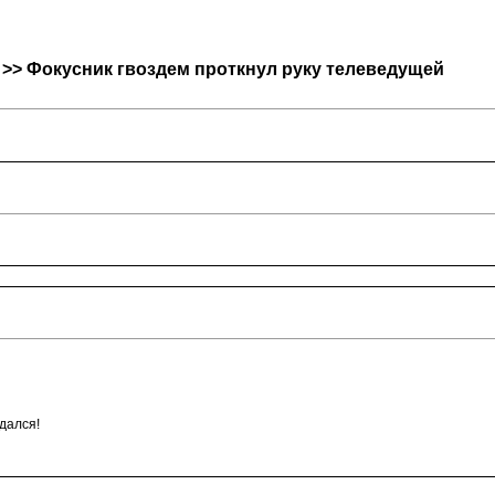
o >> Фокусник гвоздем проткнул руку телеведущей
удался!