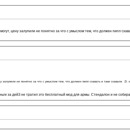
могут, цену залупили не понятно за что с умыслом тем, что должен пипл схават
у залупили не понятно за что с умыслом тем, что должен пипл схавать и таки схавали ;D. 
еньги за дейЗ не тратил это бесплатный мод для армы. Стендалон и не собира