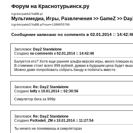
Форум на Краснотурьинск.ру
/cgi-bin/yabb2/YaBB.pl
Мультимедиа, Игры, Развлечения >> GameZ >> Day
/cgi-bin/yabb2/YaBB.pl?num=1388655766
Сообщение написано no comments в 02.01.2014 :: 14:42:4
Заголовок:
DayZ Standalone
Создано
no comments
в
02.01.2014 :: 14:42:46
Балуется кто? Хотя еще ранняя альфа-версия игры, много плюшек ещ
В стимчике стоит всего 999 рублей, думаю в будущем цена будет выш
Можно даже попробовать собрать банду и побегать вместе.
Заголовок:
Re: DayZ Standalone
Создано
bdfy
в
10.01.2014 :: 02:30:56
Симулятор бега за 999р
Заголовок:
Re: DayZ Standalone
Создано
PsiXodeli_ZM
в
10.01.2014 :: 11:27:54
Ты ничего не понимаешь в симуляторах