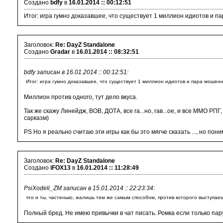
Создано
bdfy
в
16.01.2014 :: 00:12:51
Итог: игра гумно доказавшее, что существует 1 миллион идиотов и 
Заголовок:
Re: DayZ Standalone
Создано
Gradar
в
16.01.2014 :: 08:32:51
bdfy записан в 16.01.2014 :: 00:12:51:
Итог: игра гумно доказавшее, что существует 1 миллион идиотов и пара мошен
Миллион против одного, тут дело вкуса.
Так же скажу Линейдж, ВОВ, ДОТА, все га...но, гав...ое, и все ММО РПГ
сарказм)
PS Но я реально считаю эти игры как бы это мягче сказать ..., но пони
Заголовок:
Re: DayZ Standalone
Создано
iFOX13
в
16.01.2014 :: 11:28:49
PsiXodeli_ZM записан в 15.01.2014 :: 22:23:34:
что и ты, частенько, жалишь тем же самым способом, против которого выступае
Полный бред. Не имею привычки в чат писать. Ромка если только пару 