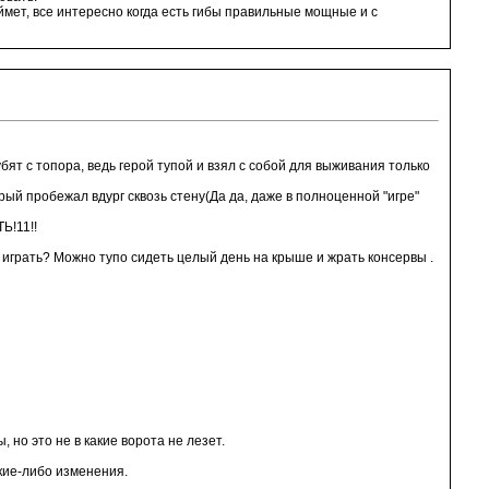
ймет, все интересно когда есть гибы правильные мощные и с
бят с топора, ведь герой тупой и взял с собой для выживания только
орый пробежал вдург сквозь стену(Да да, даже в полноценной "игре"
Ь!11!!
е играть? Можно тупо сидеть целый день на крыше и жрать консервы .
 но это не в какие ворота не лезет.
акие-либо изменения.