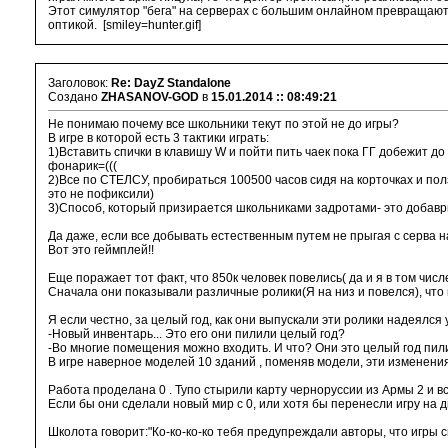
Этот симулятор "бега" на серверах с большим онлайном превращаются
оптикой. [smiley=hunter.gif]
Заголовок:
Re: DayZ Standalone
Создано
ZHASANOV-GOD
в
15.01.2014 :: 08:49:21
Не понимаю почему все школьники текут по этой не до игры?
В игре в которой есть 3 тактики играть:
1)Вставить спички в клавишу W и пойти пить чаек пока ГГ добежит до
фонарик=(((
2)Все по СТЕЛСУ, пробираться 100500 часов сидя на корточках и полз
это не пофиксили)
3)Способ, который призирается школьниками задротами- это добаврши
Да даже, если все добывать естественным путем не прыгая с серва н
Вот это геймплей!!
Еще поражает тот факт, что 850к человек повелись( да и я в том числе=(
Сначала они показывали различные ролики(Я на низ и повелся), что ка
Я если честно, за целый год, как они выпускали эти ролики надеялся
-Новый инвентарь... Это его они пилили целый год?
-Во многие помещения можно входить. И что? Они это целый год пи
В игре наверное моделей 10 зданий , поменяв модели, эти изменени
Работа проделана 0 . Тупо стырили карту черноруссии из Армы 2 и вс
Если бы они сделали новый мир с 0, или хотя бы перенесли игру на дв
Школота говорит:"Ко-ко-ко-ко тебя предупреждали авторы, что игры с