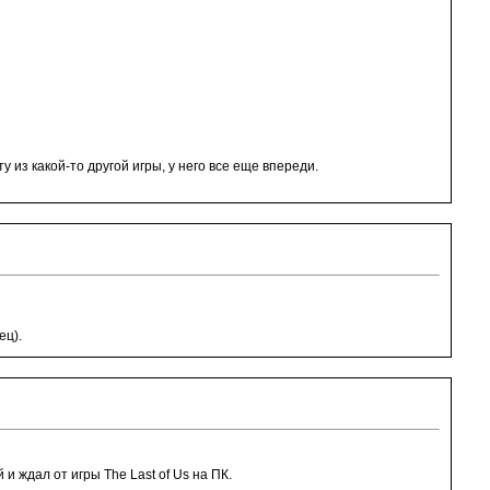
у из какой-то другой игры, у него все еще впереди.
ц).
 и ждал от игры The Last of Us на ПК.