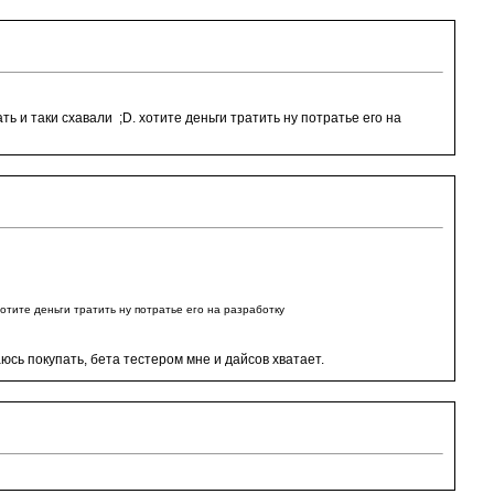
ь и таки схавали ;D. хотите деньги тратить ну потратье его на
хотите деньги тратить ну потратье его на разработку
юсь покупать, бета тестером мне и дайсов хватает.