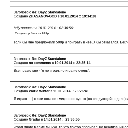
Заголовок:
Re: DayZ Standalone
Создано
ZHASANOV-GOD
в
10.01.2014 :: 19:34:28
bdfy записан в 10.01.2014 :: 02:30:56:
Симулятор бега за 999р
если бы мне предложили 500р и поиграть в неё, я бы отказался. Бегл
Заголовок:
Re: DayZ Standalone
Создано
no comments
в
10.01.2014 :: 22:35:14
Все правильно - "я не играл, но игра не очень".
Заголовок:
Re: DayZ Standalone
Создано
World Winter
в
11.01.2014 :: 23:26:41
Я играю... :) связи пока нет микрофон куплю (на следующей неделе) 
Заголовок:
Re: DayZ Standalone
Создано
Gradar
в
14.01.2014 :: 23:36:55
играл много в арме лицуха, то что доктор прописал, но реализация 