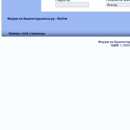
Форум на Краснотурьинск.ру
› Войти
Наверх этой страницы
Форум на Красноту
YaBB
© 2000