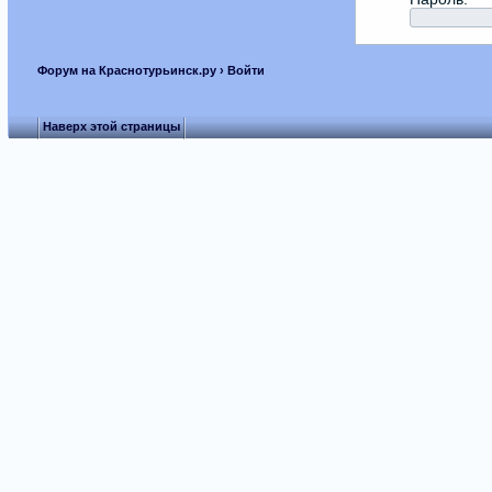
Форум на Краснотурьинск.ру
› Войти
Наверх этой страницы