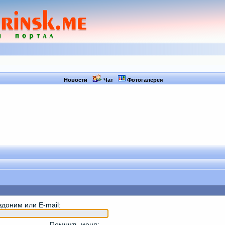
Новости
Чат
Фотогалерея
вдоним или E-mail
:
Помнить меня
: