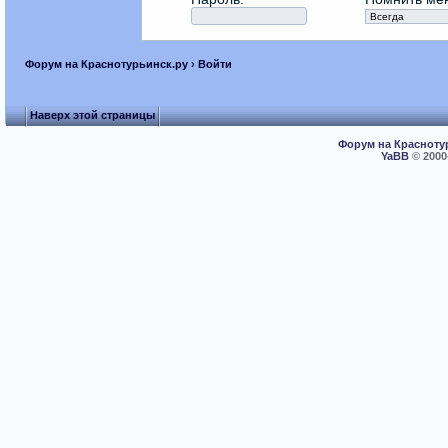
Форум на Краснотурьинск.ру
› Войти
Наверх этой страницы
Форум на Красноту
YaBB
© 2000