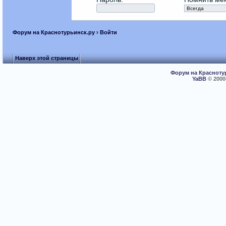
Форум на Краснотурьинск.ру
› Войти
Наверх этой страницы
Форум на Красноту
YaBB
© 2000