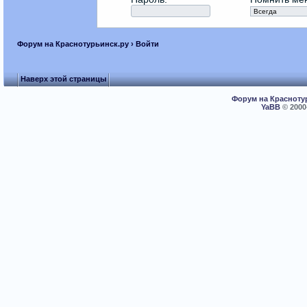
Форум на Краснотурьинск.ру
› Войти
Наверх этой страницы
Форум на Красноту
YaBB
© 2000