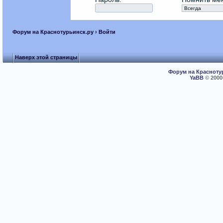
Форум на Краснотурьинск.ру
› Войти
Наверх этой страницы
Форум на Красноту
YaBB
© 2000