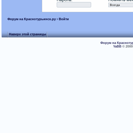
Форум на Краснотурьинск.ру
› Войти
Наверх этой страницы
Форум на Красноту
YaBB
© 2000