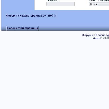
Форум на Краснотурьинск.ру
› Войти
Наверх этой страницы
Форум на Красноту
YaBB
© 2000