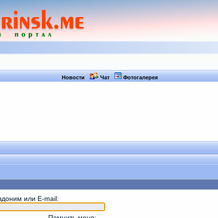
Новости
Чат
Фотогалерея
вдоним или E-mail
:
Помнить меня
: