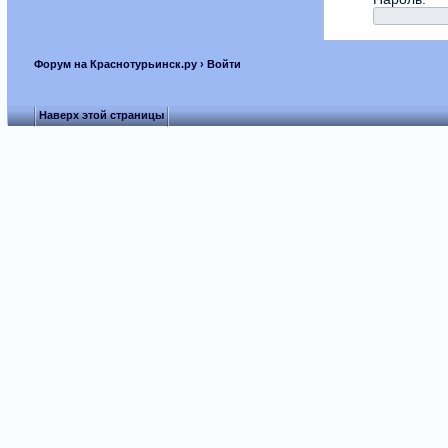
Форум на Краснотурьинск.ру
› Войти
Наверх этой страницы